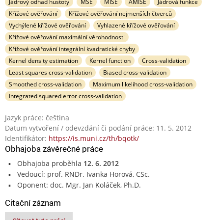
Jádrový odhad hustoty
MSE
MISE
AMISE
Jádrová funkce
Křížové ověřování
Křížové ověřování nejmenších čtverců
Vychýlené křížové ověřování
Vyhlazené křížové ověřování
Křížové ověřování maximální věrohodnosti
Křížové ověřování integrální kvadratické chyby
Kernel density estimation
Kernel function
Cross-validation
Least squares cross-validation
Biased cross-validation
Smoothed cross-validation
Maximum likelihood cross-validation
Integrated squared error cross-validation
Jazyk práce: čeština
Datum vytvoření / odevzdání či podání práce: 11. 5. 2012
Identifikátor:
https://is.muni.cz/th/bqotk/
Obhajoba závěrečné práce
Obhajoba proběhla
12. 6. 2012
Vedoucí: prof. RNDr. Ivanka Horová, CSc.
Oponent: doc. Mgr. Jan Koláček, Ph.D.
Citační záznam