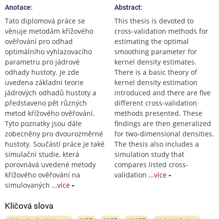
Anotace:
Abstract:
Tato diplomová práce se
This thesis is devoted to
věnuje metodám křížového
cross-validation methods for
ověřování pro odhad
estimating the optimal
optimálního vyhlazovacího
smoothing parameter for
parametru pro jádrové
kernel density estimates.
odhady hustoty. Je zde
There is a basic theory of
uvedena základní teorie
kernel density estimation
jádrových odhadů hustoty a
introduced and there are five
představeno pět různých
different cross-validation
metod křížového ověřování.
methods presented. These
Tyto poznatky jsou dále
findings are then generalized
zobecněny pro dvourozměrné
for two-dimensional densities.
hustoty. Součástí práce je také
The thesis also includes a
simulační studie, která
simulation study that
porovnává uvedené metody
compares listed cross-
křížového ověřování na
validation
…více
simulovaných
…více
Klíčová slova