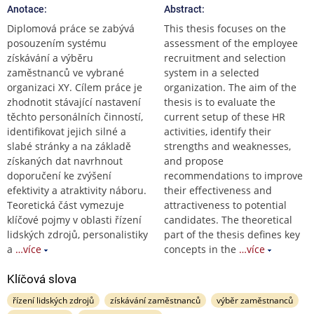
Anotace:
Abstract:
Diplomová práce se zabývá
This thesis focuses on the
posouzením systému
assessment of the employee
získávání a výběru
recruitment and selection
zaměstnanců ve vybrané
system in a selected
organizaci XY. Cílem práce je
organization. The aim of the
zhodnotit stávající nastavení
thesis is to evaluate the
těchto personálních činností,
current setup of these HR
identifikovat jejich silné a
activities, identify their
slabé stránky a na základě
strengths and weaknesses,
získaných dat navrhnout
and propose
doporučení ke zvýšení
recommendations to improve
efektivity a atraktivity náboru.
their effectiveness and
Teoretická část vymezuje
attractiveness to potential
klíčové pojmy v oblasti řízení
candidates. The theoretical
lidských zdrojů, personalistiky
part of the thesis defines key
a
…více
concepts in the
…více
Klíčová slova
řízení lidských zdrojů
získávání zaměstnanců
výběr zaměstnanců