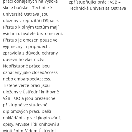
prací obhájených na Vysoké
zpřístupňující práci: VŠB –
škole báňské - Technické
Technická univerzita Ostrava
univerzitě Ostrava jsou
uloženy v repozitáři DSpace.
Přístup k plným textům mají
všichni uživatelé bez omezení.
Přístup je omezen pouze ve
výjimečných případech,
zpravidla z důvodu ochrany
duševního vlastnictví.
Nepřístupné práce jsou
označeny jako closedAccess
nebo embargoedAccess.
Tištěné verze prácí jsou
uloženy v Ústřední knihovně
VŠB-TUO a jsou prezenčně
přístupné ve studovně
diplomových prací. Další
nakládání s prací (kopírování,
opisy, MVS)se řídí Knihovní a
výpůjčním řádem Ústřední