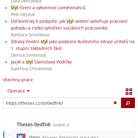
Lívia Ilenčíková
Styl
řízení a výkonnost zaměstnanců
Petr Hejduk
Od kontroly k podpoře: Jak
styl
vedení ovlivňuje pracovní
pohodu a riziko vyhoření sociálních pracovníků
Barbora Smolíková
Zdravý životní
styl
jako podpora duševního zdraví učitelů na
1. stupni základních škol
Denisa Simonová
Jazyk a
styl
Stanislava Vodičky
Kateřina Chlubnová
Všechny práce
Operace
Vy
Theses 0edfn6
0edfn6
/2
thesis
Vincenec_Bakalarska_prace.docx