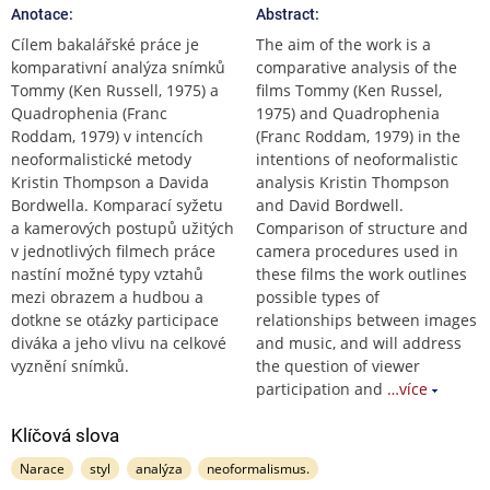
Anotace:
Abstract:
Cílem bakalářské práce je
The aim of the work is a
komparativní analýza snímků
comparative analysis of the
Tommy (Ken Russell, 1975) a
films Tommy (Ken Russel,
Quadrophenia (Franc
1975) and Quadrophenia
Roddam, 1979) v intencích
(Franc Roddam, 1979) in the
neoformalistické metody
intentions of neoformalistic
Kristin Thompson a Davida
analysis Kristin Thompson
Bordwella. Komparací syžetu
and David Bordwell.
a kamerových postupů užitých
Comparison of structure and
v jednotlivých filmech práce
camera procedures used in
nastíní možné typy vztahů
these films the work outlines
mezi obrazem a hudbou a
possible types of
dotkne se otázky participace
relationships between images
diváka a jeho vlivu na celkové
and music, and will address
vyznění snímků.
the question of viewer
participation and
…více
Klíčová slova
Narace
styl
analýza
neoformalismus.