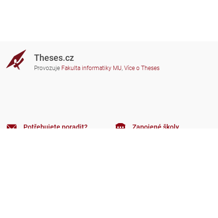
Theses.cz
Provozuje
Fakulta informatiky MU
,
Více o Theses
Potřebujete poradit?
Zapojené školy
theses@fi.muni.cz
Správci zapojených škol
Nápověda
Soukromí
Často kladené dotazy
Přístupnost
Zobrazit klasickou verzi