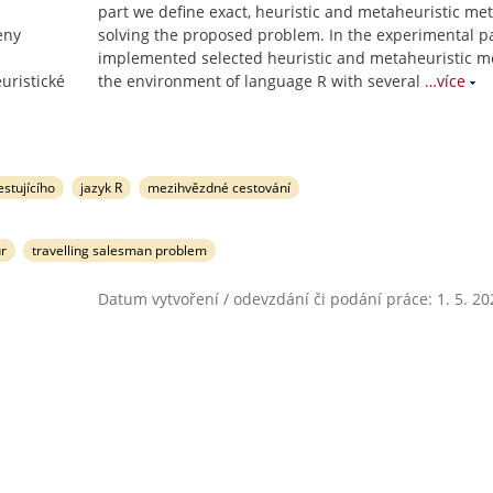
part we define exact, heuristic and metaheuristic me
eny
solving the proposed problem. In the experimental p
implemented selected heuristic and metaheuristic m
uristické
the environment of language R with several
…více
stujícího
jazyk R
mezihvězdné cestování
ur
travelling salesman problem
Datum vytvoření / odevzdání či podání práce: 1. 5. 20