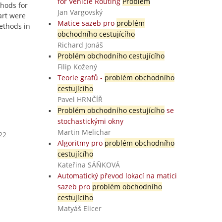
for Vehicle Routing
Problem
thods for
Jan Vargovský
art were
Matice sazeb pro
problém
ethods in
obchodního cestujícího
Richard Jonáš
Problém obchodního cestujícího
Filip Kožený
Teorie grafů -
problém obchodního
cestujícího
Pavel HRNČÍŘ
Problém obchodního cestujícího
se
stochastickými okny
Martin Melichar
22
Algoritmy pro
problém obchodního
cestujícího
Kateřina SÁŇKOVÁ
Automatický převod lokací na matici
sazeb pro
problém obchodního
cestujícího
Matyáš Elicer