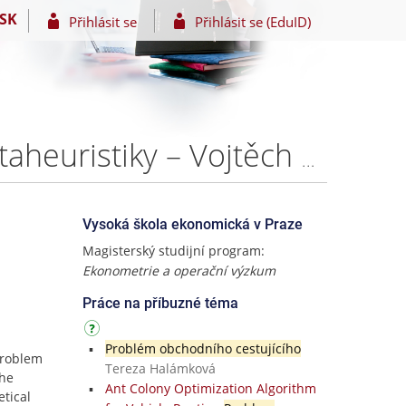
SK
Přihlásit se
Přihlásit se (EduID)
3D problém obchodního cestujícího - heuristiky a metaheuristiky – Vojtěch Vávra
Vysoká škola ekonomická v Praze
Magisterský studijní program:
Ekonometrie a operační výzkum
Práce na příbuzné téma
Problém obchodního cestujícího
problem
Tereza Halámková
the
Ant Colony Optimization Algorithm
etical