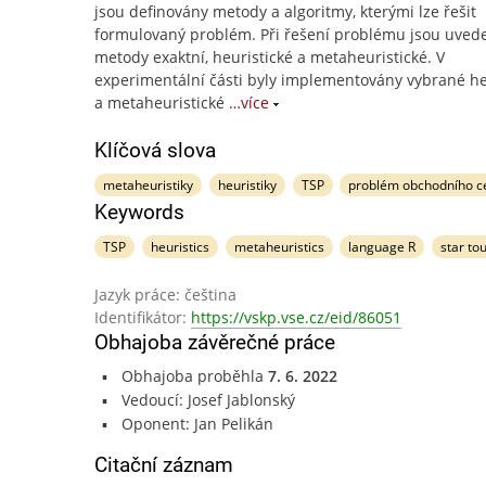
jsou definovány metody a algoritmy, kterými lze řešit
formulovaný problém. Při řešení problému jsou uved
metody exaktní, heuristické a metaheuristické. V
experimentální části byly implementovány vybrané he
a metaheuristické
…více
Klíčová slova
metaheuristiky
heuristiky
TSP
problém obchodního ce
Keywords
TSP
heuristics
metaheuristics
language R
star to
Jazyk práce: čeština
Identifikátor:
https://vskp.vse.cz/eid/86051
Obhajoba závěrečné práce
Obhajoba proběhla
7. 6. 2022
Vedoucí: Josef Jablonský
Oponent: Jan Pelikán
Citační záznam