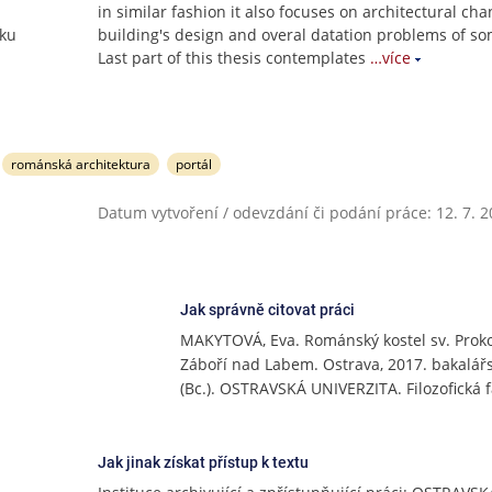
in similar fashion it also focuses on architectural cha
iku
building's design and overal datation problems of so
Last part of this thesis contemplates
…více
románská architektura
portál
Datum vytvoření / odevzdání či podání práce: 12. 7. 
Jak správně citovat práci
MAKYTOVÁ, Eva. Románský kostel sv. Prok
Záboří nad Labem. Ostrava, 2017. bakalář
(Bc.). OSTRAVSKÁ UNIVERZITA. Filozofická f
Jak jinak získat přístup k textu