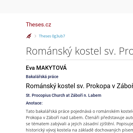
Theses.cz
>
Theses 0g3ub7
Románský kostel sv. P
Eva MAKYTOVÁ
Bakalářská práce
Románský kostel sv. Prokopa v Zábo
St. Procopius Church at Záboří n. Labem
Anotace:
Tato bakalářská práce pojednává o románském kostele
Prokopa v Záboří nad Labem. Čtenáři představuje auto
se tématem zabývali a jejich zásadní zjištění. Popisuj
historický vývoj kostela na základě dochovaných pís