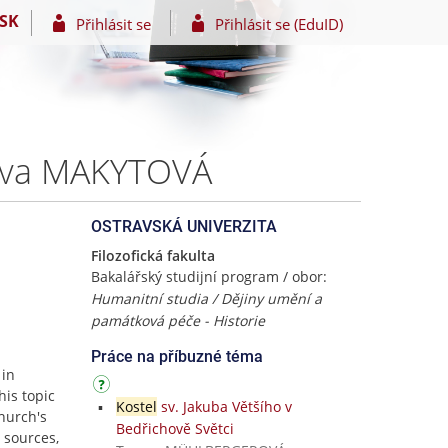
SK
Přihlásit se
Přihlásit se (EduID)
 Eva MAKYTOVÁ
OSTRAVSKÁ UNIVERZITA
Filozofická fakulta
Bakalářský studijní program / obor:
Humanitní studia / Dějiny umění a
památková péče - Historie
Práce na příbuzné téma
 in
his topic
Kostel
sv. Jakuba Většího v
church's
Bedřichově Světci
 sources,