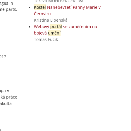
Tereza MÜHLBERGEROVÁ
nges in
Kostel
Nanebevzetí Panny Marie v
me parts.
Černvíru
Kristina Lipenská
Webový
portál
se zaměřením na
bojová
umění
Tomáš Fučík
2017
opa v
ská práce
akulta