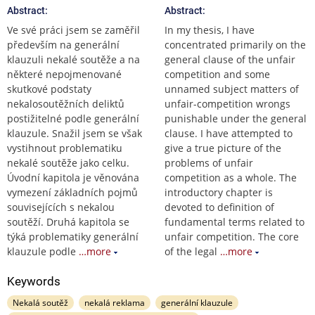
Abstract:
Abstract:
Ve své práci jsem se zaměřil
In my thesis, I have
především na generální
concentrated primarily on the
klauzuli nekalé soutěže a na
general clause of the unfair
některé nepojmenované
competition and some
skutkové podstaty
unnamed subject matters of
nekalosoutěžních deliktů
unfair-competition wrongs
postižitelné podle generální
punishable under the general
klauzule. Snažil jsem se však
clause. I have attempted to
vystihnout problematiku
give a true picture of the
nekalé soutěže jako celku.
problems of unfair
Úvodní kapitola je věnována
competition as a whole. The
vymezení základních pojmů
introductory chapter is
souvisejících s nekalou
devoted to definition of
soutěží. Druhá kapitola se
fundamental terms related to
týká problematiky generální
unfair competition. The core
klauzule podle
…more
of the legal
…more
Keywords
Nekalá soutěž
nekalá reklama
generální klauzule