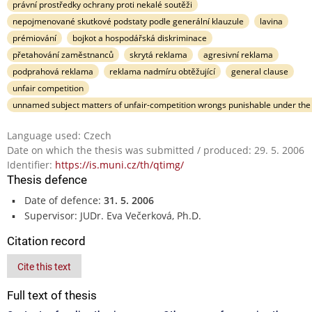
právní prostředky ochrany proti nekalé soutěži
nepojmenované skutkové podstaty podle generální klauzule
lavina
prémiování
bojkot a hospodářská diskriminace
přetahování zaměstnanců
skrytá reklama
agresivní reklama
podprahová reklama
reklama nadmíru obtěžující
general clause
unfair competition
unnamed subject matters of unfair-competition wrongs punishable under the
Language used: Czech
Date on which the thesis was submitted / produced: 29. 5. 2006
Identifier:
https://is.muni.cz/th/qtimg/
Thesis defence
Date of defence:
31. 5. 2006
Supervisor: JUDr. Eva Večerková, Ph.D.
Citation record
Cite this text
Full text of thesis