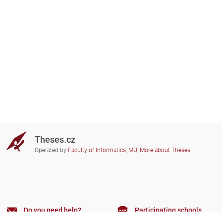
Theses.cz
Operated by
Faculty of Informatics, MU
,
More about Theses
Do you need help?
Participating schools
theses@fi.muni.cz
Administrators of educational