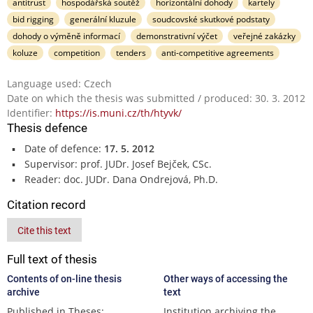
antitrust
hospodářská soutěž
horizontální dohody
kartely
bid rigging
generální kluzule
soudcovské skutkové podstaty
dohody o výměně informací
demonstrativní výčet
veřejné zakázky
koluze
competition
tenders
anti-competitive agreements
Language used: Czech
Date on which the thesis was submitted / produced: 30. 3. 2012
Identifier:
https://is.muni.cz/th/htyvk/
Thesis defence
Date of defence:
17. 5. 2012
Supervisor: prof. JUDr. Josef Bejček, CSc.
Reader: doc. JUDr. Dana Ondrejová, Ph.D.
Citation record
Cite this text
Full text of thesis
Contents of on-line thesis
Other ways of accessing the
archive
text
Published in Theses:
Institution archiving the