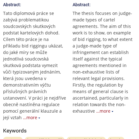
Abstract:
Abstract:
Tato diplomová práce se
The thesis focuses on judge-
zabývá problematikou
made types of cartel
soudcovských skutkových
agreements. The aim of this
podstat kartelových dohod.
work is to show, on example
Cílem této práce je na
of bid rigging, to what extent
příkladu bid riggingu ukázat,
a judge-made type of
do jaké míry se může
infringement can establish
jednotlivá soudcovská
itself against the typical
skutková podstata vymezit
agreements mentioned in
vůči typizovaným jednáním,
non-exhaustive lists of
která jsou uvedena v
relevant legal provisions.
demonstrativním výčtu
Firstly, the regulation by
příslušných právních
means of general clause is
ustanovení. V práci je nejdříve
ascertained, particularly in
obecně nastíněna regulace
relation towards the non-
pomocí generální klauzule a
exhaustive
…more
její vztah
…more
Keywords