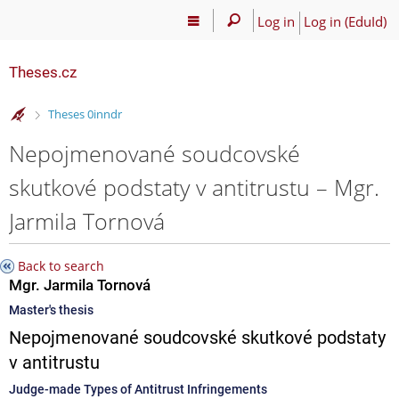
Log in
Log in (EduId)
Theses.cz
>
Theses 0inndr
Nepojmenované soudcovské
skutkové podstaty v antitrustu – Mgr.
Jarmila Tornová
Back to search
Mgr. Jarmila Tornová
Master's thesis
Nepojmenované soudcovské skutkové podstaty
v antitrustu
Judge-made Types of Antitrust Infringements