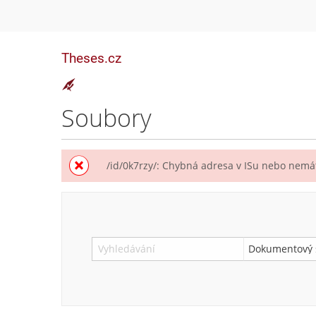
Theses.cz
Soubory
/id/0k7rzy/: Chybná adresa v ISu nebo nemát