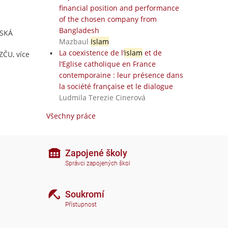
financial position and performance
of the chosen company from
Bangladesh
ESKÁ
Mazbaul
Islam
La coexistence de l’
islam
et de
ZČU, více
l’Eglise catholique en France
contemporaine : leur présence dans
la société française et le dialogue
Ludmila Terezie Cinerová
Všechny práce
Zapojené školy
Správci zapojených škol
Soukromí
Přístupnost