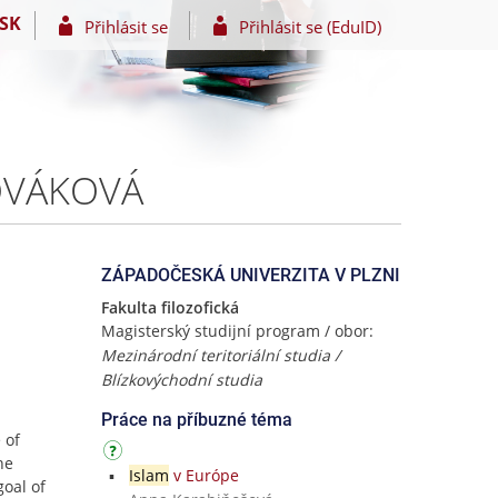
SK
Přihlásit se
Přihlásit se (EduID)
 NOVÁKOVÁ
ZÁPADOČESKÁ UNIVERZITA V PLZNI
Fakulta filozofická
Magisterský studijní program / obor:
Mezinárodní teritoriální studia /
Blízkovýchodní studia
Práce na příbuzné téma
 of
he
Islam
v Európe
goal of