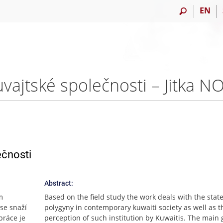
EN
uvajtské společnosti – Jitka
ečnosti
Abstract:
m
Based on the field study the work deals with the state
se snaží
polygyny in contemporary kuwaiti society as well as t
práce je
perception of such institution by Kuwaitis. The main 