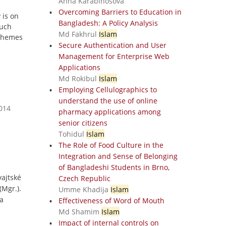
Anna Karabiňošová
Overcoming Barriers to Education in
 is on
Bangladesh: A Policy Analysis
such
Md Fakhrul
Islam
 themes
Secure Authentication and User
Management for Enterprise Web
Applications
Md Rokibul
Islam
Employing Cellulographics to
understand the use of online
2014
pharmacy applications among
senior citizens
Tohidul
Islam
The Role of Food Culture in the
Integration and Sense of Belonging
of Bangladeshi Students in Brno,
vajtské
Czech Republic
(Mgr.).
Umme Khadija
Islam
a
Effectiveness of Word of Mouth
Md Shamim
Islam
Impact of internal controls on