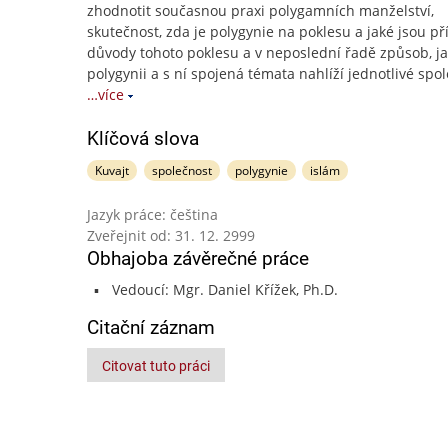
zhodnotit současnou praxi polygamních manželství,
skutečnost, zda je polygynie na poklesu a jaké jsou p
důvody tohoto poklesu a v neposlední řadě způsob, j
polygynii a s ní spojená témata nahlíží jednotlivé spo
…více
Klíčová slova
Kuvajt
společnost
polygynie
islám
Jazyk práce: čeština
Zveřejnit od: 31. 12. 2999
Obhajoba závěrečné práce
Vedoucí: Mgr. Daniel Křížek, Ph.D.
Citační záznam
Citovat tuto práci