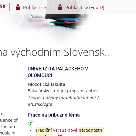
SK
Přihlásit se
Přihlásit se (EduID)
Tradiční hudba a identita Rusínů na příkladu situace na východním Slovensku – Sára MRÁZOVÁ, DiS.
UNIVERZITA PALACKÉHO V
OLOMOUCI
Filozofická fakulta
Bakalářský studijní program / obor:
Teorie a dějiny hudebního umění /
Muzikologie
 of
Práce na příbuzné téma
luence of
 The aim
Tradiční
versus nové
národnostní
music in