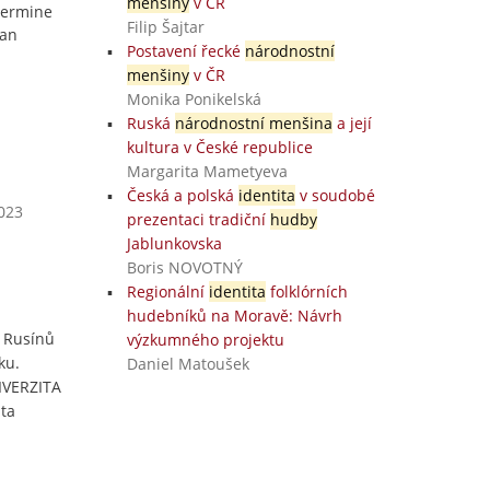
menšiny
v ČR
etermine
Filip Šajtar
ian
Postavení řecké
národnostní
menšiny
v ČR
Monika Ponikelská
Ruská
národnostní menšina
a její
kultura v České republice
Margarita Mametyeva
Česká a polská
identita
v soudobé
2023
prezentaci tradiční
hudby
Jablunkovska
Boris NOVOTNÝ
Regionální
identita
folklórních
hudebníků na Moravě: Návrh
a Rusínů
výzkumného projektu
ku.
Daniel Matoušek
NIVERZITA
ta