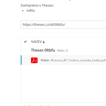
Zveřejněno v Theses:
světu
NÁZEV
Theses 0ltbfu
0ltbfu
/2
thesis
Mrazova_BP_Tradicni_rusinska_hudba.pdf