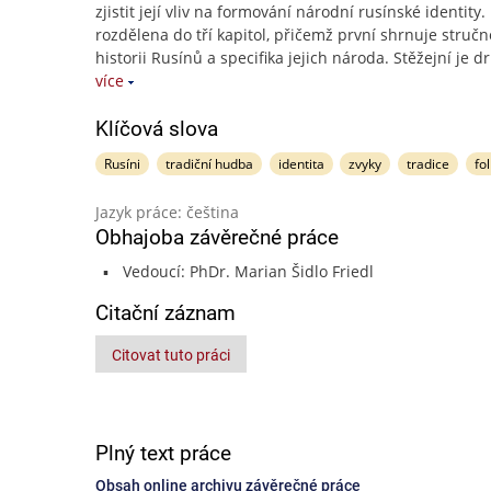
zjistit její vliv na formování národní rusínské identity.
rozdělena do tří kapitol, přičemž první shrnuje struč
historii Rusínů a specifika jejich národa. Stěžejní je d
více
Klíčová slova
Rusíni
tradiční hudba
identita
zvyky
tradice
fol
Jazyk práce: čeština
Obhajoba závěrečné práce
Vedoucí: PhDr. Marian Šidlo Friedl
Citační záznam
Citovat tuto práci
Plný text práce
Obsah online archivu závěrečné práce