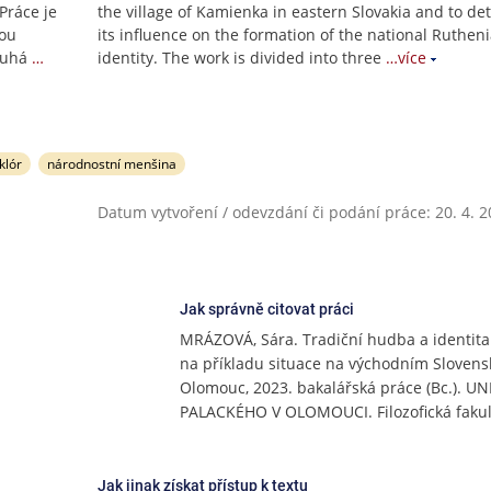
 Práce je
the village of Kamienka in eastern Slovakia and to d
nou
its influence on the formation of the national Ruthen
ruhá
…
identity. The work is divided into three
…více
klór
národnostní menšina
Datum vytvoření / odevzdání či podání práce: 20. 4. 
Jak správně citovat práci
MRÁZOVÁ, Sára. Tradiční hudba a identit
na příkladu situace na východním Slovens
Olomouc, 2023. bakalářská práce (Bc.). U
PALACKÉHO V OLOMOUCI. Filozofická fakul
Jak jinak získat přístup k textu