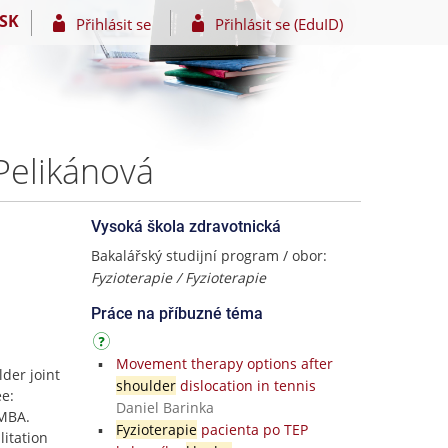
SK
Přihlásit se
Přihlásit se (EduID)
 Pelikánová
Vysoká škola zdravotnická
Bakalářský studijní program / obor:
Fyzioterapie / Fyzioterapie
Práce na příbuzné téma
Movement therapy options after
lder joint
shoulder
dislocation in tennis
ee:
Daniel Barinka
 MBA.
Fyzioterapie
pacienta po TEP
litation