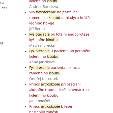
kolenního
kloubu
n a
Andrea Barešová
ulder
Vliv
fyzioterapie
na postavení
ramenních
kloubů
u mladých hráčů
ledního hokeje
Jiří Beran
Fyzioterapie
po totální endoprotéze
kyčelního
kloubu
26
Matyáš Jurečka
Fyzioterapie
u pacienta po poranění
kolenního
kloubu
Anna Jančíková
Fyzioterapie
pacienta po luxaci
ramenního
kloubu
Ondřej Kocourek
Přínos
artroskopie
při ošetření
akutního traumatického hemartrosu
kolenního kloubu
Jan Konečný
Přínos
artroskopie
k řešení
nestabilit zápěstí