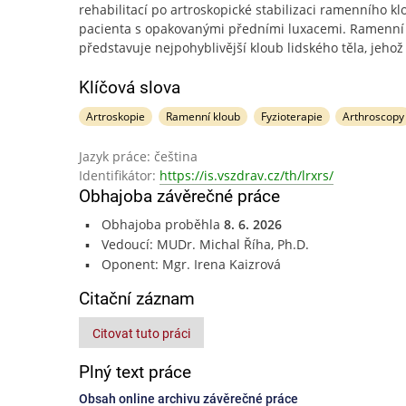
rehabilitací po artroskopické stabilizaci ramenního k
pacienta s opakovanými předními luxacemi. Ramenní
představuje nejpohyblivější kloub lidského těla, jehož
Klíčová slova
Artroskopie
Ramenní kloub
Fyzioterapie
Arthroscopy
Jazyk práce: čeština
Identifikátor:
https://is.vszdrav.cz/th/lrxrs/
Obhajoba závěrečné práce
Obhajoba proběhla
8. 6. 2026
Vedoucí: MUDr. Michal Říha, Ph.D.
Oponent: Mgr. Irena Kaizrová
Citační záznam
Citovat tuto práci
Plný text práce
Obsah online archivu závěrečné práce