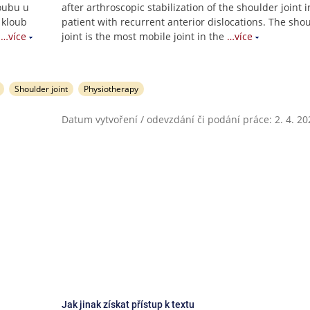
loubu u
after arthroscopic stabilization of the shoulder joint i
 kloub
patient with recurrent anterior dislocations. The sho
…více
joint is the most mobile joint in the
…více
Shoulder joint
Physiotherapy
Datum vytvoření / odevzdání či podání práce: 2. 4. 20
Jak jinak získat přístup k textu