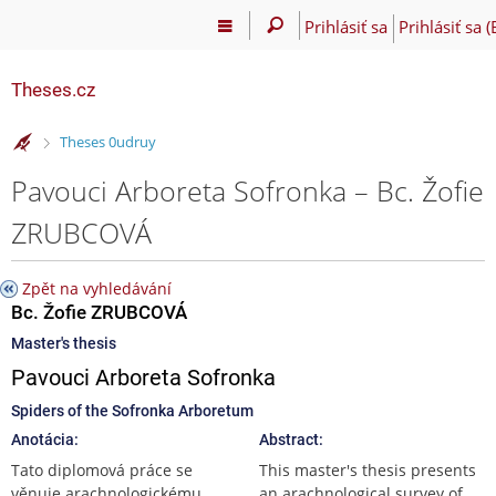
Prihlásiť sa
Prihlásiť sa 
Theses.cz
>
Theses 0udruy
Pavouci Arboreta Sofronka – Bc. Žofie
ZRUBCOVÁ
Zpět na vyhledávání
Bc. Žofie ZRUBCOVÁ
Master's thesis
Pavouci Arboreta Sofronka
Spiders of the Sofronka Arboretum
Anotácia:
Abstract:
Tato diplomová práce se
This master's thesis presents
věnuje arachnologickému
an arachnological survey of