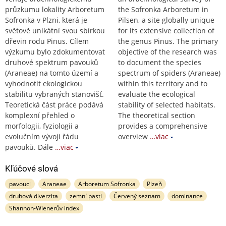
průzkumu lokality Arboretum
the Sofronka Arboretum in
Sofronka v Plzni, která je
Pilsen, a site globally unique
světově unikátní svou sbírkou
for its extensive collection of
dřevin rodu Pinus. Cílem
the genus Pinus. The primary
výzkumu bylo zdokumentovat
objective of the research was
druhové spektrum pavouků
to document the species
(Araneae) na tomto území a
spectrum of spiders (Araneae)
vyhodnotit ekologickou
within this territory and to
stabilitu vybraných stanovišť.
evaluate the ecological
Teoretická část práce podává
stability of selected habitats.
komplexní přehled o
The theoretical section
morfologii, fyziologii a
provides a comprehensive
evolučním vývoji řádu
overview
…viac
pavouků. Dále
…viac
Kľúčové slová
pavouci
Araneae
Arboretum Sofronka
Plzeň
druhová diverzita
zemní pasti
Červený seznam
dominance
Shannon-Wienerův index