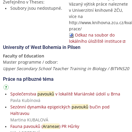
Zveřejněno v Theses:
Vázaný výtisk práce naleznete
Soubory jsou nedostupné.
v Univerzitní knihovně ZČU,
více na
http://www.knihovna.zcu.cz/kval
prace/
Odkaz na soubor do
lokálního úložiště instituce
University of West Bohemia in Pilsen
Faculty of Education
Master programme / odbor:
Upper Secondary School Teacher Training in Biology / BITVNS20
Práce na příbuzné téma
Společenstva
pavouků
v lokalitě Mariánské údolí u Brna
Pavla Kubínová
Sezónní dynamika epigeických
pavouků
bučin pod
Haltravou
Martina KUBALOVÁ
Fauna pavouků (
Araneae
) PR Hůrky