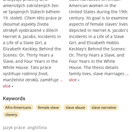
amerických zotročených žen
American women in the
ve Spojených Státech během
United States during the 19th
19. století. Cílem této práce je
century. Its goal is to examine
zkoumat aspekty života
aspects of female slaves' lives
otrokyň vyobrazené v dílech
depicted in Harriet A. Jacobs's
Harriet A. Jacobs, Incidents in
Incidents in a Life of a Slave
a Life of a Slave Girl, a
Girl, and Elizabeth Hobbs
Elizabeth Keckley, Behind the
Keckley's Behind the Scenes:
Scenes: Or, Thirty Years a
Or, Thirty Years a Slave, and
Slave, and Four Years in the
Four Years in the White
White House. Tato práce
House. The thesis details
vystihuje rodinný život,
family lives, slave marriages
…
manželství otroků, zaměřuje
…
více
více
Keywords
Afro-Americans
female slave
slave abuse
slave narrative
slavery
Jazyk práce: angličtina