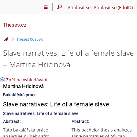
Přihlásit se
Přihlásit se (EduID)
Theses.cz
>
Theses 0us53k
Slave narratives: Life of a female slave
– Martina Hricinová
Zpět na vyhledávání
Martina Hricinová
Bakalářská práce
Slave narratives: Life of a female slave
Slave narratives: Life of a female slave
Abstract:
Abstract:
Tato bakalářská práce
This bachelor thesis analyzes
analyzuje příběhy afro-
slave narratives of African