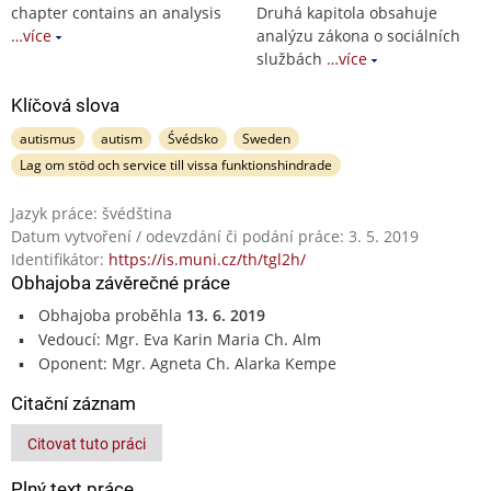
chapter contains an analysis
Druhá kapitola obsahuje
…více
analýzu zákona o sociálních
službách
…více
Klíčová slova
autismus
autism
Śvédsko
Sweden
Lag om stöd och service till vissa funktionshindrade
Jazyk práce: švédština
Datum vytvoření / odevzdání či podání práce: 3. 5. 2019
Identifikátor:
https://is.muni.cz/th/tgl2h/
Obhajoba závěrečné práce
Obhajoba proběhla
13. 6. 2019
Vedoucí: Mgr. Eva Karin Maria Ch. Alm
Oponent: Mgr. Agneta Ch. Alarka Kempe
Citační záznam
Citovat tuto práci
Plný text práce