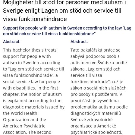
Möjligheter till stöd för personer med autism i
Sverige enligt Lagen om stöd och service till
vissa funktionshindrade
Support for people with autism in Sweden according to the law “Lag
om stöd och service till vissa funktionshindrade“
Abstract:
Abstract:
This bachelor thesis treats
Tato bakalářská práce se
support for people with
zabývá podporou osob s
autism in Sweden according
autismem ve Švédsku podle
to “Lag om stöd och service till
zákona „Lag om stöd och
vissa funktionshindrade“, a
service till vissa
social service law for people
funktionshindrade“, což je
with disabilities. In the first
zákon o sociálních službách
chapter, the notion of autism
pro osoby s postižením. V
is explained according to the
první části je vysvětlena
diagnostic materials issued by
problematika autismu podle
the World Health
diagnostických materiálů
Organization and the
Světové zdravotnické
American Psychiatric
organizace a Americké
Association. The second
psychiatrické společnosti.