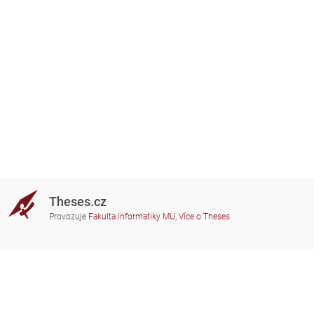
Theses.cz
Provozuje
Fakulta informatiky MU
,
Více o Theses
Potřebujete poradit?
Zapojené školy