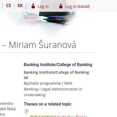
CS
SK
Log in
Log in (EduId)
 – Miriam Šuranová
Banking Institute/College of Banking
Banking Institute/College of Banking
SK
Bachelor programme / field:
Banking / Legal Administration in
Undertaking
ovensku
Theses on a related topic
soká škola
dra