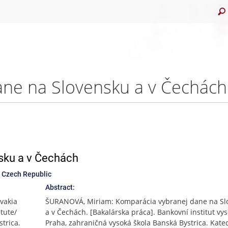
ane na Slovensku a v Čechách
sku a v Čechách
n Czech Republic
Abstract:
vakia
ŠURANOVÁ, Miriam: Komparácia vybranej dane na Sl
tute/
a v Čechách. [Bakalárska práca]. Bankovní institut vy
trica.
Praha, zahraničná vysoká škola Banská Bystrica. Kate