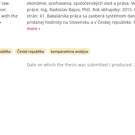
 law.
ekonómie, oceňovania, spoločenských vied a práva. V
nse:
práce: Ing. Radoslav Bajus, PhD. Rok obhajoby: 2015. 
 with the
strán: 61. Bakalárska práca sa zaoberá systémom dan
pridanej hodnoty na Slovensku a v Českej republike. 
more
ublika
Česká republika
komparatívna analýza
Date on which the thesis was submitted / produced: 7