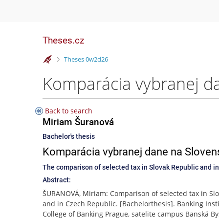
Theses.cz
>
Theses 0w2d26
Komparácia vybranej d
Back to search
Miriam Šuranová
Bachelor's thesis
Komparácia vybranej dane na Sloven
The comparison of selected tax in Slovak Republic and i
Abstract:
ŠURANOVÁ, Miriam: Comparison of selected tax in Slo
and in Czech Republic. [Bachelorthesis]. Banking Insti
College of Banking Prague, satelite campus Banská Bys