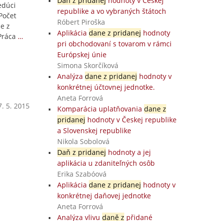
Daň z pridanej
hodnoty v Českej
edúci
republike a vo vybraných štátoch
Počet
Róbert Piroška
e z
Aplikácia
dane z pridanej
hodnoty
Práca
…
pri obchodovaní s tovarom v rámci
Európskej únie
Simona Skorčíková
Analýza
dane z pridanej
hodnoty v
konkrétnej účtovnej jednotke.
Aneta Forrová
. 5. 2015
Komparácia uplatňovania
dane z
pridanej
hodnoty v Českej republike
a Slovenskej republike
Nikola Sobolová
Daň z pridanej
hodnoty a jej
aplikácia u zdaniteľných osôb
Erika Szabóová
Aplikácia
dane z pridanej
hodnoty v
konkrétnej daňovej jednotke
Aneta Forrová
Analýza vlivu
daně z
přidané