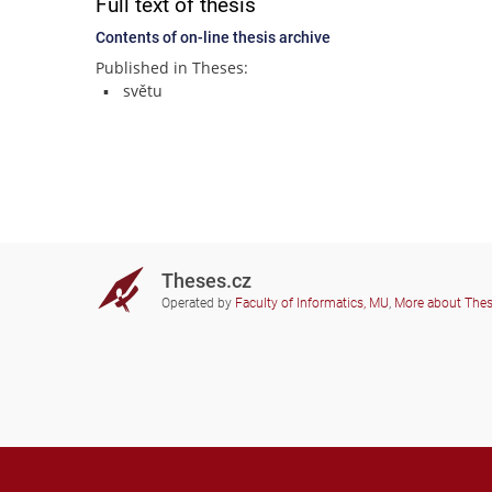
Full text of thesis
Contents of on-line thesis archive
Published in Theses:
světu
Theses.cz
Operated by
Faculty of Informatics, MU
,
More about The