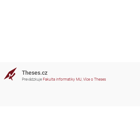
Theses.cz
Prevádzkuje
Fakulta informatiky MU
,
Více o Theses
Potrebujete poradiť?
Zapojené školy
theses@fi.muni.cz
Správcovia zapojených škôl