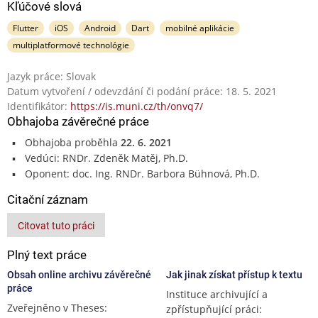
Kľúčové slová
Flutter
iOS
Android
Dart
mobilné aplikácie
multiplatformové technológie
Jazyk práce: Slovak
Datum vytvoření / odevzdání či podání práce: 18. 5. 2021
Identifikátor:
https://is.muni.cz/th/onvq7/
Obhajoba závěrečné práce
Obhajoba proběhla
22. 6. 2021
Vedúci: RNDr. Zdeněk Matěj, Ph.D.
Oponent: doc. Ing. RNDr. Barbora Bühnová, Ph.D.
Citační záznam
Citovat tuto práci
Plný text práce
Obsah online archivu závěrečné
Jak jinak získat přístup k textu
práce
Instituce archivující a
Zveřejněno v Theses:
zpřístupňující práci: