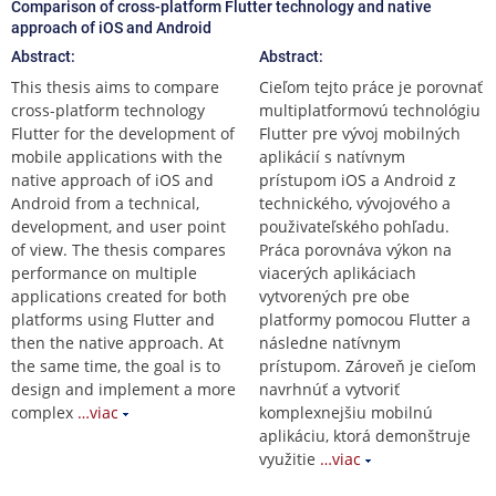
Comparison of cross-platform Flutter technology and native
approach of iOS and Android
Abstract:
Abstract:
This thesis aims to compare
Cieľom tejto práce je porovnať
cross-platform technology
multiplatformovú technológiu
Flutter for the development of
Flutter pre vývoj mobilných
mobile applications with the
aplikácií s natívnym
native approach of iOS and
prístupom iOS a Android z
Android from a technical,
technického, vývojového a
development, and user point
použivateľského pohľadu.
of view. The thesis compares
Práca porovnáva výkon na
performance on multiple
viacerých aplikáciach
applications created for both
vytvorených pre obe
platforms using Flutter and
platformy pomocou Flutter a
then the native approach. At
následne natívnym
the same time, the goal is to
prístupom. Zároveň je cieľom
design and implement a more
navrhnúť a vytvoriť
complex
…viac
komplexnejšiu mobilnú
aplikáciu, ktorá demonštruje
využitie
…viac