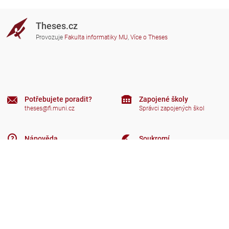
Theses.cz
Provozuje
Fakulta informatiky MU
,
Více o Theses
Potřebujete poradit?
Zapojené školy
theses@fi.muni.cz
Správci zapojených škol
Nápověda
Soukromí
Často kladené dotazy
Přístupnost
Zobrazit klasickou verzi
Nahoru