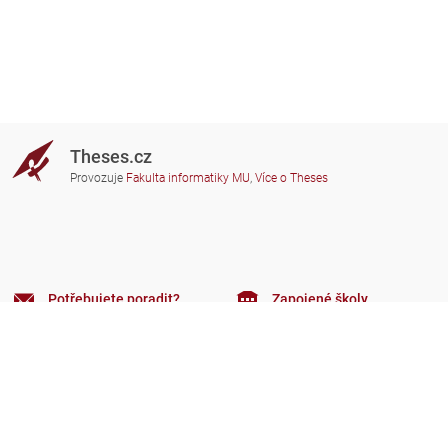
Theses.cz
Provozuje
Fakulta informatiky MU
,
Více o Theses
Potřebujete poradit?
Zapojené školy
theses@fi.muni.cz
Správci zapojených škol
Nápověda
Soukromí
Často kladené dotazy
Přístupnost