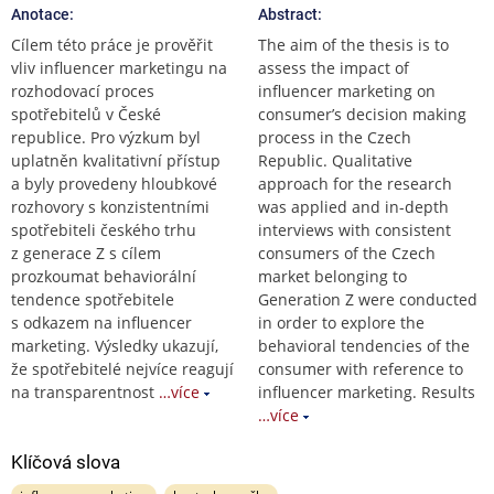
Anotace:
Abstract:
Cílem této práce je prověřit
The aim of the thesis is to
vliv influencer marketingu na
assess the impact of
rozhodovací proces
influencer marketing on
spotřebitelů v České
consumer’s decision making
republice. Pro výzkum byl
process in the Czech
uplatněn kvalitativní přístup
Republic. Qualitative
a byly provedeny hloubkové
approach for the research
rozhovory s konzistentními
was applied and in-depth
spotřebiteli českého trhu
interviews with consistent
z generace Z s cílem
consumers of the Czech
prozkoumat behaviorální
market belonging to
tendence spotřebitele
Generation Z were conducted
s odkazem na influencer
in order to explore the
marketing. Výsledky ukazují,
behavioral tendencies of the
že spotřebitelé nejvíce reagují
consumer with reference to
na transparentnost
…více
influencer marketing. Results
…více
Klíčová slova