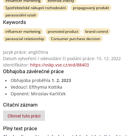
influencer marketing
kontrola značky
Spotřebitelské nákupní rozhodování
propagovaný produkt
parasociální vztah
Keywords
influencer marketing
promoted product
brand control
parasocial relationship
Consumer purchase decision
Jazyk práce: angličtina
Datum vytvoření / odevzdání či podání práce: 15. 12. 2022
Identifikátor:
https://vskp.vse.cz/eid/88403
Obhajoba závěrečné práce
Obhajoba proběhla
1. 2. 2023
Vedoucí: Efthymia Kottika
Oponent: Miroslav Karlíček
Citační záznam
Citovat tuto práci
Plný text práce