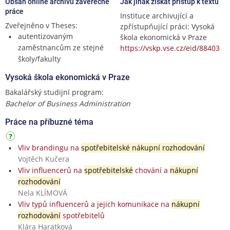
Obsah online archivu závěrečné
Jak jinak získat přístup k textu
práce
Instituce archivující a
Zveřejněno v Theses:
zpřístupňující práci: Vysoká
autentizovaným
škola ekonomická v Praze
zaměstnancům ze stejné
https://vskp.vse.cz/eid/88403
školy/fakulty
Vysoká škola ekonomická v Praze
Bakalářský studijní program:
Bachelor of Business Administration
Práce na příbuzné téma
Vliv brandingu na
spotřebitelské nákupní rozhodování
Vojtěch Kučera
Vliv influencerů na
spotřebitelské
chování a
nákupní
rozhodování
Nela KLÍMOVÁ
Vliv typů influencerů a jejich komunikace na
nákupní
rozhodování
spotřebitelů
Klára Haratková