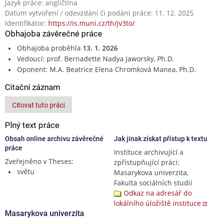
Jazyk práce: angličtina
Datum vytvoření / odevzdání či podání práce: 11. 12. 2025
Identifikátor:
https://is.muni.cz/th/jv3to/
Obhajoba závěrečné práce
Obhajoba proběhla
13. 1. 2026
Vedoucí: prof. Bernadette Nadya Jaworsky, Ph.D.
Oponent: M.A. Beatrice Elena Chromková Manea, Ph.D.
Citační záznam
Citovat tuto práci
Plný text práce
Obsah online archivu závěrečné
Jak jinak získat přístup k textu
práce
Instituce archivující a
Zveřejněno v Theses:
zpřístupňující práci:
světu
Masarykova univerzita,
Fakulta sociálních studií
Odkaz na adresář do
lokálního úložiště instituce
Masarykova univerzita