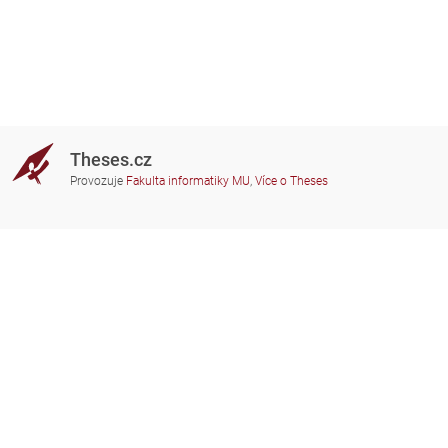
Theses.cz
Provozuje
Fakulta informatiky MU
,
Více o Theses
Potřebujete poradit?
Zapojené školy
theses@fi.muni.cz
Správci zapojených škol
Nápověda
Soukromí
Často kladené dotazy
Přístupnost