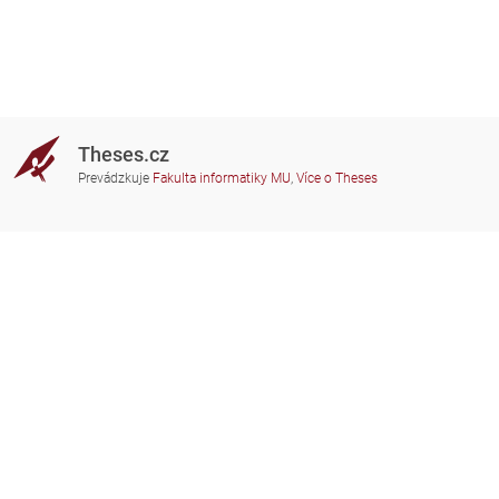
Theses.cz
Prevádzkuje
Fakulta informatiky MU
,
Více o Theses
Potrebujete poradiť?
Zapojené školy
theses@fi.muni.cz
Správcovia zapojených škôl
Nápoveda
Súkromie
Často kladené dotazy
Přístupnost
Zobrazit klasickou verzi