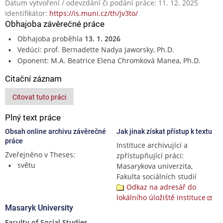
Datum vytvoření / odevzdání či podání práce: 11. 12. 2025
Identifikátor:
https://is.muni.cz/th/jv3to/
Obhajoba závěrečné práce
Obhajoba proběhla
13. 1. 2026
Vedúci: prof. Bernadette Nadya Jaworsky, Ph.D.
Oponent: M.A. Beatrice Elena Chromková Manea, Ph.D.
Citační záznam
Citovat tuto práci
Plný text práce
Obsah online archivu závěrečné
Jak jinak získat přístup k textu
práce
Instituce archivující a
Zveřejněno v Theses:
zpřístupňující práci:
světu
Masarykova univerzita,
Fakulta sociálních studií
Odkaz na adresář do
lokálního úložiště instituce
Masaryk University
Faculty of Social Studies