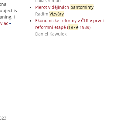
Lukáš Šimon
onal
Pierot v dějinách
pantomimy
ubject is
Radim
Vizváry
aning. I
Ekonomické reformy v ČLR v první
viac
reformní etapě (
1979
-1989)
Daniel Kawulok
2023