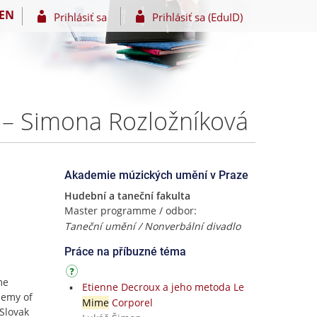
EN
Prihlásiť sa
Prihlásiť sa (EduID)
– Simona Rozložníková
Akademie múzických umění v Praze
Hudební a taneční fakulta
Master programme / odbor:
Taneční umění / Nonverbální divadlo
Práce na příbuzné téma
me
Etienne Decroux a jeho metoda Le
demy of
Mime
Corporel
 Slovak