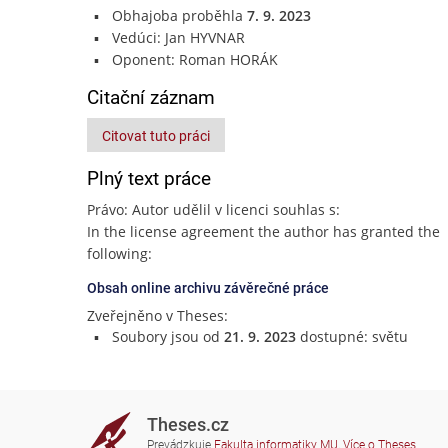
Obhajoba proběhla
7. 9. 2023
Vedúci: Jan HYVNAR
Oponent: Roman HORÁK
Citační záznam
Citovat tuto práci
Plný text práce
Právo: Autor udělil v licenci souhlas s:
In the license agreement the author has granted the
following:
Obsah online archivu závěrečné práce
Zveřejněno v Theses:
Soubory jsou od
21. 9. 2023
dostupné: světu
Theses.cz
Prevádzkuje
Fakulta informatiky MU
,
Více o Theses