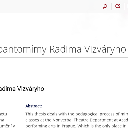
CS
pantomímy Radima Vizváryho 
adima Vizváryho
Abstract:
metu
This thesis deals with the pedagogical process of mi
 na
classes at the Nonverbal Theatre Department at Aca
 umění v
performing arts in Prague. Which is the only place in