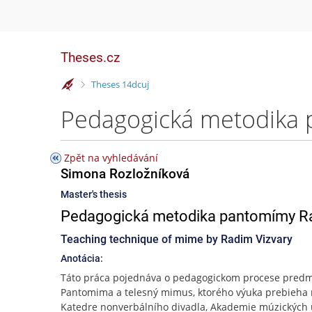
Theses.cz
>
Theses 14dcuj
Pedagogická metodika 
Zpět na vyhledávání
Simona Rozložníková
Master's thesis
Pedagogická metodika pantomímy R
Teaching technique of mime by Radim Vizvary
Anotácia:
Táto práca pojednáva o pedagogickom procese pred
Pantomima a telesný mimus, ktorého výuka prebieha
Katedre nonverbálního divadla, Akademie múzických