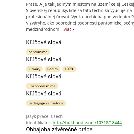
Praze. A je tak jediným miestom na území celej Českej
Slovenskej republiky, kde sa táto technika vyučuje na
profesionálnej úrovni. Výuka prebieha pod vedením 
Vizváryho, ako poprednej osobnosti pantomickej scén
medzinárodnom
…viac
Kľúčové slová
pantomima
Kľúčové slová
Vizváry
Radim
1979-
Kľúčové slová
Corporeal mime
Kľúčové slová
pedagogická metoda
Jazyk práce: Czech
Identifikátor:
http://hdl.handle.net/10318/18444
Obhajoba závěrečné práce