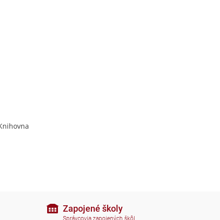
 Knihovna
Zapojené školy
Správcovia zapojených škôl