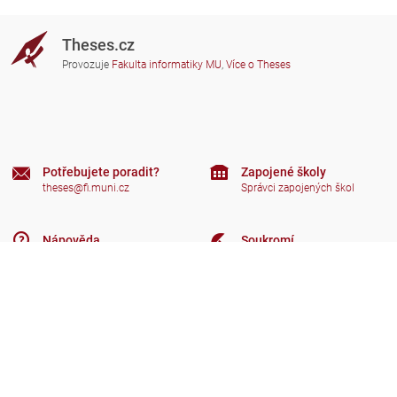
Theses.cz
Provozuje
Fakulta informatiky MU
,
Více o Theses
Potřebujete poradit?
Zapojené školy
theses@fi.muni.cz
Správci zapojených škol
Nápověda
Soukromí
Často kladené dotazy
Přístupnost
Zobrazit klasickou verzi
Nahoru