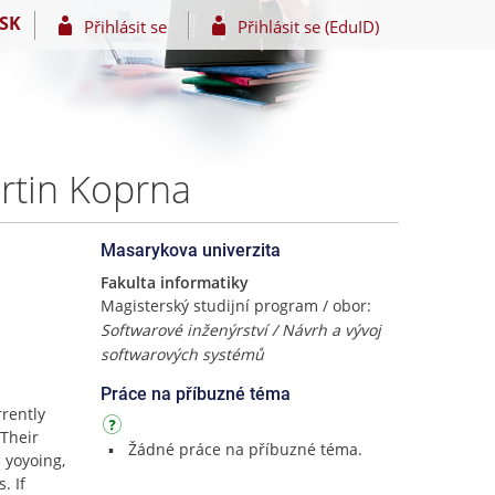
SK
Přihlásit se
Přihlásit se (EduID)
artin Koprna
Masarykova univerzita
Fakulta informatiky
Magisterský studijní program / obor:
Softwarové inženýrství / Návrh a vývoj
softwarových systémů
Práce na příbuzné téma
rrently
 Their
Žádné práce na příbuzné téma.
 yoyoing,
. If