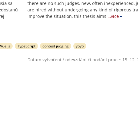
sia sa
there are no such judges, new, often inexperienced, 
nedostanú
are hired without undergoing any kind of rigorous tra
vej
improve the situation, this thesis aims
…více
Vue.js
TypeScript
contest judging
yoyo
Datum vytvoření / odevzdání či podání práce: 15. 12.