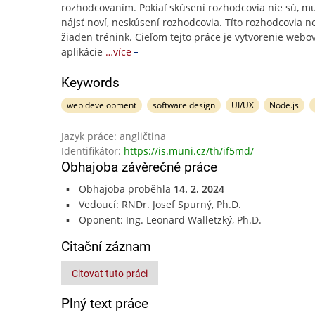
rozhodcovaním. Pokiaľ skúsení rozhodcovia nie sú, mu
nájsť noví, neskúsení rozhodcovia. Títo rozhodcovia 
žiaden trénink. Cieľom tejto práce je vytvorenie webo
aplikácie
…více
Keywords
web development
software design
UI/UX
Node.js
Jazyk práce: angličtina
Identifikátor:
https://is.muni.cz/th/if5md/
Obhajoba závěrečné práce
Obhajoba proběhla
14. 2. 2024
Vedoucí: RNDr. Josef Spurný, Ph.D.
Oponent: Ing. Leonard Walletzký, Ph.D.
Citační záznam
Citovat tuto práci
Plný text práce