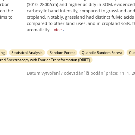
arbon
(3010–2800/cm) and higher acidity in SOM, evidenced
 on the
carboxylic band intensity, compared to grassland an
aims to
cropland. Notably, grassland had distinct fulvic acids 
compared to other land-uses, and in cropland soils, t
aromaticity
…více
ing
Statistical Analysis
Random Forest
Quantile Random Forest
Cub
ared Spectroscopy with Fourier Transformation (DRIFT)
Datum vytvoření / odevzdání či podání práce: 11. 1. 