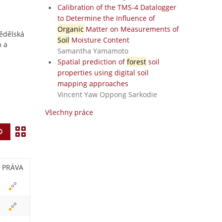
Calibration of the TMS-4 Datalogger
to Determine the Influence of
Organic
Matter on Measurements of
mědělská
Soil
Moisture Content
h a
Samantha Yamamoto
Spatial prediction of
forest
soil
properties using digital soil
mapping approaches
Vincent Yaw Oppong Sarkodie
Všechny práce
Z
Vyhledat
o
b
PRÁVA
r
a