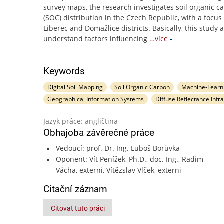
survey maps, the research investigates soil organic c
(SOC) distribution in the Czech Republic, with a focus
Liberec and Domažlice districts. Basically, this study 
understand factors influencing
…více
Keywords
Digital Soil Mapping
Soil Organic Carbon
Machine-Learn
Geographical Information Systems
Diffuse Reflectance Infr
Jazyk práce: angličtina
Obhajoba závěrečné práce
Vedoucí: prof. Dr. Ing. Luboš Borůvka
Oponent: Vít Penížek, Ph.D., doc. Ing., Radim
Vácha, externi, Vítězslav Vlček, externi
Citační záznam
Citovat tuto práci