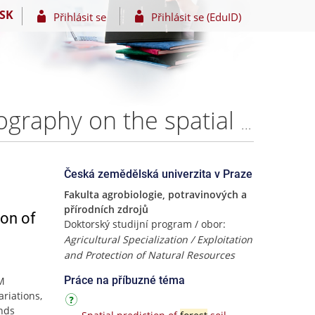
SK
Přihlásit se
Přihlásit se (EduID)
The assessment of the influence of land-use and topography on the spatial distribution of soil organic carbon using digital soil mapping – Shahin Nozari
Česká zemědělská univerzita v Praze
Fakulta agrobiologie, potravinových a
přírodních zdrojů
ion of
Doktorský studijní program / obor:
Agricultural Specialization / Exploitation
and Protection of Natural Resources
Práce na příbuzné téma
OM
riations,
ands