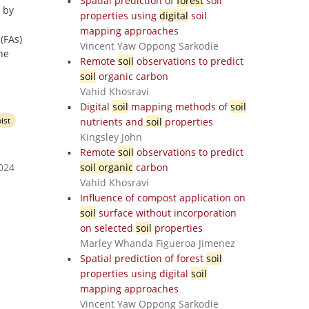
Spatial prediction of
forest
soil
 by
properties using
digital
soil
d
mapping approaches
(FAs)
Vincent Yaw Oppong Sarkodie
he
Remote
soil
observations to predict
soil
organic carbon
Vahid Khosravi
Digital
soil
mapping methods of
soil
ist
nutrients and
soil
properties
Kingsley John
Remote
soil
observations to predict
2024
soil organic
carbon
Vahid Khosravi
Influence of compost application on
soil
surface without incorporation
on selected
soil
properties
Marley Whanda Figueroa Jimenez
Spatial prediction of forest
soil
properties using digital
soil
mapping approaches
Vincent Yaw Oppong Sarkodie