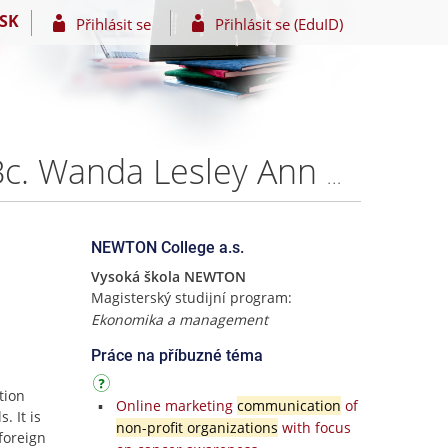
SK
Přihlásit se
Přihlásit se (EduID)
Online marketing vybraného podniku/značky – Mgr. Bc. Wanda Lesley Ann Špániková
NEWTON College a.s.
Vysoká škola NEWTON
Magisterský studijní program:
Ekonomika a management
Práce na příbuzné téma
tion
Online marketing
communication
of
. It is
non-profit organizations
with focus
foreign