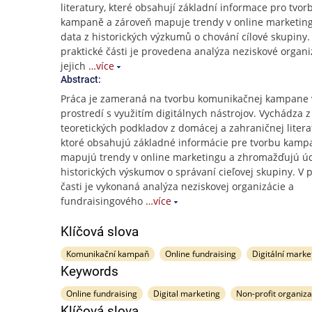
literatury, které obsahují základní informace pro tvor
kampaně a zároveň mapuje trendy v online marketing
data z historických výzkumů o chování cílové skupiny.
praktické části je provedena analýza neziskové organi
jejich
…více
Abstract:
Práca je zameraná na tvorbu komunikačnej kampane 
prostredí s využitím digitálnych nástrojov. Vychádza z
teoretických podkladov z domácej a zahraničnej litera
ktoré obsahujú základné informácie pre tvorbu kamp
mapujú trendy v online marketingu a zhromažďujú úd
historických výskumov o správaní cieľovej skupiny. V p
časti je vykonaná analýza neziskovej organizácie a
fundraisingového
…více
Klíčová slova
Komunikační kampaň
Online fundraising
Digitální marke
Keywords
Online fundraising
Digital marketing
Non-profit organiza
Klíčová slova