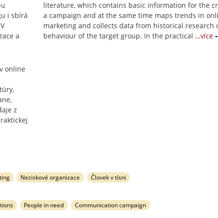
bu
literature, which contains basic information for the c
u i sbírá
a campaign and at the same time maps trends in onl
 V
marketing and collects data from historical research 
zace a
behaviour of the target group. In the practical
…více
v online
túry,
ane,
aje z
raktickej
ting
Neziskové organizace
Človek v tísni
tions
People in need
Communication campaign