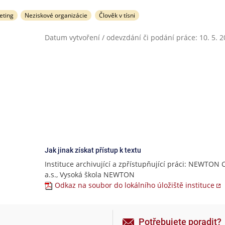
eting
Neziskové organizácie
Člověk v tísni
Datum vytvoření / odevzdání či podání práce: 10. 5. 
Jak jinak získat přístup k textu
Instituce archivující a zpřístupňující práci: NEWTON 
a.s., Vysoká škola NEWTON
Odkaz na soubor do lokálního úložiště instituce
Potřebujete poradit?