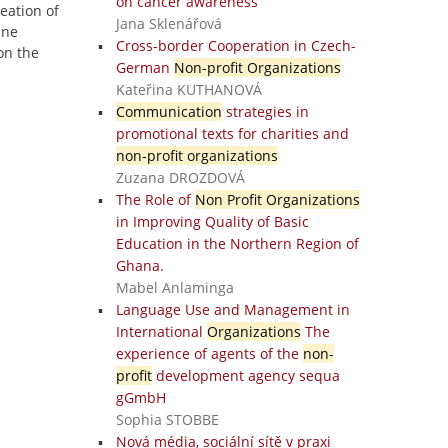
on cancer awareness
reation of
Jana Sklenářová
ine
Cross-border Cooperation in Czech-
on the
German
Non-profit Organizations
Kateřina KUTHANOVÁ
Communication
strategies in
promotional texts for charities and
non-profit organizations
Zuzana DROZDOVÁ
The Role of
Non Profit Organizations
in Improving Quality of Basic
Education in the Northern Region of
Ghana.
Mabel Anlaminga
Language Use and Management in
International
Organizations
The
experience of agents of the
non-
profit
development agency sequa
gGmbH
Sophia STOBBE
Nová média, sociální sítě v praxi