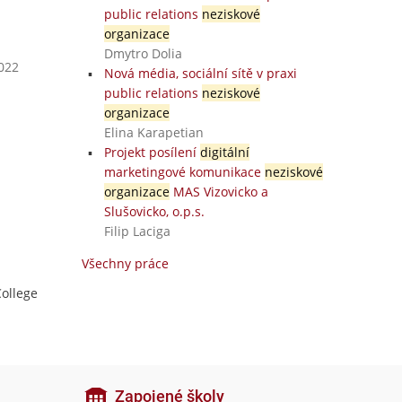
public relations
neziskové
organizace
Dmytro Dolia
2022
Nová média, sociální sítě v praxi
public relations
neziskové
organizace
Elina Karapetian
Projekt posílení
digitální
marketingové komunikace
neziskové
organizace
MAS Vizovicko a
Slušovicko, o.p.s.
Filip Laciga
Všechny práce
College
Zapojené školy