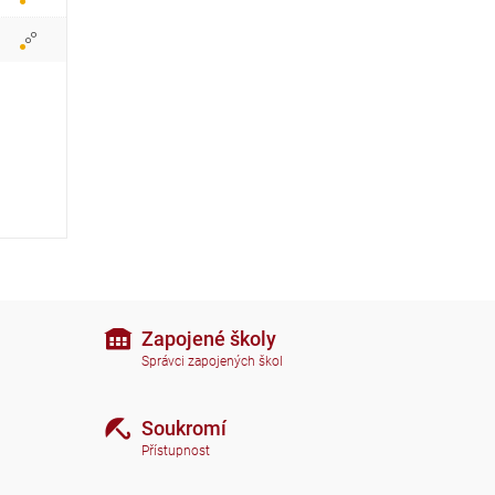
r
a
z
i
t
i
k
o
n
Zapojené školy
Správci zapojených škol
y
Soukromí
Přístupnost