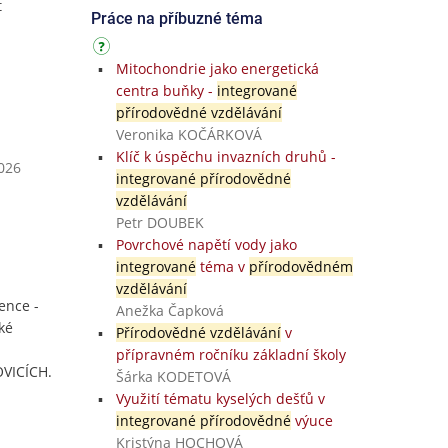
t
Práce na příbuzné téma
Mitochondrie jako energetická
centra buňky -
integrované
přírodovědné vzdělávání
Veronika KOČÁRKOVÁ
Klíč k úspěchu invazních druhů -
2026
integrované přírodovědné
vzdělávání
Petr DOUBEK
Povrchové napětí vody jako
integrované
téma v
přírodovědném
vzdělávání
ence -
Anežka Čapková
ké
Přírodovědné vzdělávání
v
přípravném ročníku základní školy
VICÍCH.
Šárka KODETOVÁ
Využití tématu kyselých dešťů v
integrované přírodovědné
výuce
Kristýna HOCHOVÁ