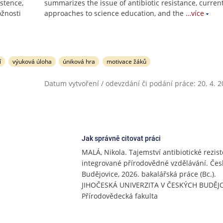
istence,
summarizes the issue of antibiotic resistance, curren
žnosti
approaches to science education, and the
…více
í
výuková úloha
úniková hra
motivace žáků
Datum vytvoření / odevzdání či podání práce: 20. 4. 
Jak správně citovat práci
MALÁ, Nikola. Tajemství antibiotické rezist
integrované přírodovědné vzdělávání. Čes
Budějovice, 2026. bakalářská práce (Bc.).
JIHOČESKÁ UNIVERZITA V ČESKÝCH BUDĚJO
Přírodovědecká fakulta