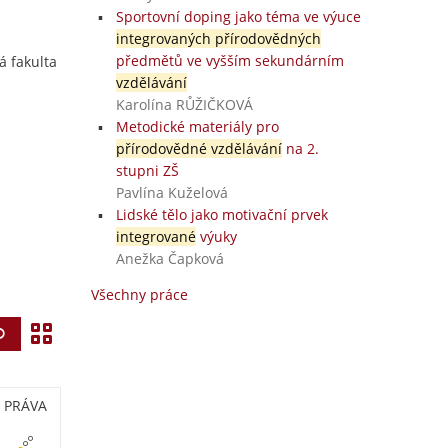
Sportovní doping jako téma ve výuce
integrovaných přírodovědných
předmětů ve vyšším sekundárním
 fakulta
vzdělávání
Karolína RŮŽIČKOVÁ
Metodické materiály pro
přírodovědné vzdělávání
na 2.
stupni ZŠ
Pavlína Kuželová
Lidské tělo jako motivační prvek
integrované
výuky
Anežka Čapková
Všechny práce
Z
Vyhledat
o
b
PRÁVA