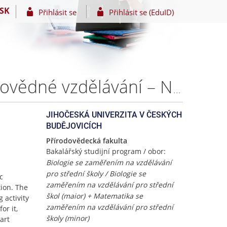
SK
Přihlásit se
Přihlásit se (EduID)
Tajemství antibiotické rezistence - integrované přírodovědné vzdělávání – Nikola MALÁ
JIHOČESKÁ UNIVERZITA V ČESKÝCH
BUDĚJOVICÍCH
Přírodovědecká fakulta
Bakalářský studijní program / obor:
Biologie se zaměřením na vzdělávání
pro střední školy / Biologie se
c
zaměřením na vzdělávání pro střední
tion. The
škol (maior) + Matematika se
 activity
zaměřením na vzdělávání pro střední
or it,
školy (minor)
art