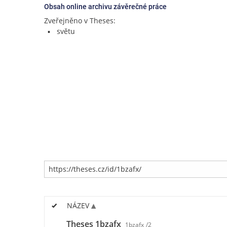
Obsah online archivu závěrečné práce
Zveřejněno v Theses:
světu
NÁZEV
Theses 1bzafx
1bzafx
/2