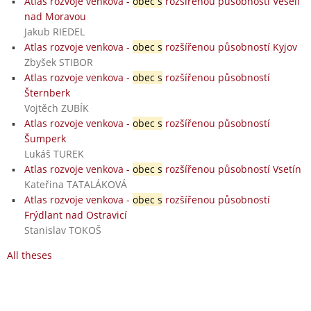
Atlas rozvoje venkova -
obec s
rozšířenou působností Veselí
nad Moravou
Jakub RIEDEL
Atlas rozvoje venkova -
obec s
rozšířenou působností Kyjov
Zbyšek STIBOR
Atlas rozvoje venkova -
obec s
rozšířenou působností
Šternberk
Vojtěch ZUBÍK
Atlas rozvoje venkova -
obec s
rozšířenou působností
Šumperk
Lukáš TUREK
Atlas rozvoje venkova -
obec s
rozšířenou působností Vsetín
Kateřina TATALÁKOVÁ
Atlas rozvoje venkova -
obec s
rozšířenou působností
Frýdlant nad Ostravicí
Stanislav TOKOŠ
All theses