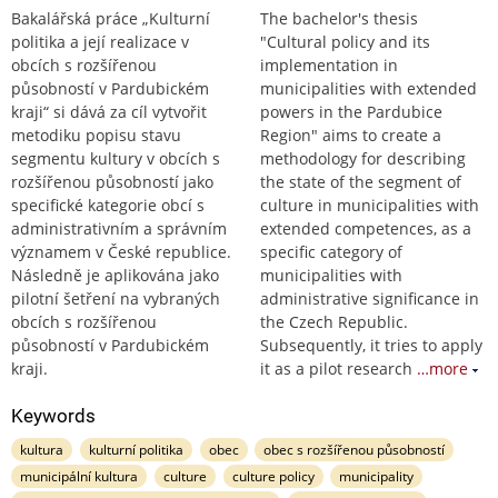
Bakalářská práce „Kulturní
The bachelor's thesis
politika a její realizace v
"Cultural policy and its
obcích s rozšířenou
implementation in
působností v Pardubickém
municipalities with extended
kraji“ si dává za cíl vytvořit
powers in the Pardubice
metodiku popisu stavu
Region" aims to create a
segmentu kultury v obcích s
methodology for describing
rozšířenou působností jako
the state of the segment of
specifické kategorie obcí s
culture in municipalities with
administrativním a správním
extended competences, as a
významem v České republice.
specific category of
Následně je aplikována jako
municipalities with
pilotní šetření na vybraných
administrative significance in
obcích s rozšířenou
the Czech Republic.
působností v Pardubickém
Subsequently, it tries to apply
kraji.
it as a pilot research
…more
Keywords
kultura
kulturní politika
obec
obec s rozšířenou působností
municipální kultura
culture
culture policy
municipality