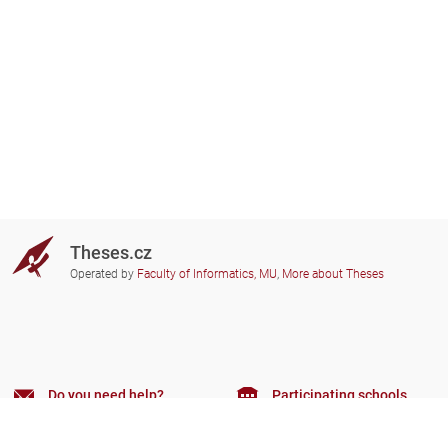
Theses.cz
Operated by
Faculty of Informatics, MU
,
More about Theses
Do you need help?
Participating schools
theses@fi.muni.cz
Administrators of educational
institutions involved