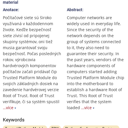
material
Anotace:
Abstract:
Počítačové siete sú široko
Computer networks are
využívaná v každodennom
widely used in everyday life.
živote. Keďže bezpečnosť
Since the security of the
siete zívisí od pripojenej
network depends on the
skupiny systémov, oni tiež
group of systems connected
musia garantovať svoju
to it, they also need to
bezpečnosť. Počas posledných
guarantee their security. In
rokov, výrobcovia
the past years, vendors of the
hardvérových komponentov
hardware components of
počítačov začali pridávať čip
computers started adding
Trusted Platform Module do
Trusted Platform Module chip
svojich základných dosiek na
into the motherboard to
zavedenie hardvérovej verzie
establish a hardware Root of
Root of Trust. Root of Trust
Trust. This Root of Trust
verifikuje, či sa systém spustil
verifies that the system
…více
loaded
…více
Keywords