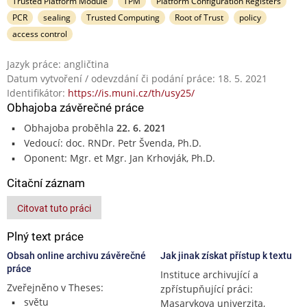
Trusted Platform Module
TPM
Platform Configuration Registers
PCR
sealing
Trusted Computing
Root of Trust
policy
access control
Jazyk práce: angličtina
Datum vytvoření / odevzdání či podání práce: 18. 5. 2021
Identifikátor:
https://is.muni.cz/th/usy25/
Obhajoba závěrečné práce
Obhajoba proběhla
22. 6. 2021
Vedoucí: doc. RNDr. Petr Švenda, Ph.D.
Oponent: Mgr. et Mgr. Jan Krhovják, Ph.D.
Citační záznam
Citovat tuto práci
Plný text práce
Obsah online archivu závěrečné
Jak jinak získat přístup k textu
práce
Instituce archivující a
Zveřejněno v Theses:
zpřístupňující práci:
světu
Masarykova univerzita,