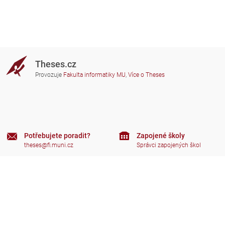
Theses.cz
Provozuje
Fakulta informatiky MU
,
Více o Theses
Potřebujete poradit?
Zapojené školy
theses@fi.muni.cz
Správci zapojených škol
Nápověda
Soukromí
Často kladené dotazy
Přístupnost
Zobrazit klasickou verzi