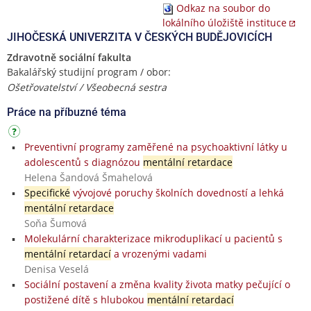
Odkaz na soubor do
lokálního úložiště instituce
JIHOČESKÁ UNIVERZITA V ČESKÝCH BUDĚJOVICÍCH
Zdravotně sociální fakulta
Bakalářský studijní program / obor:
Ošetřovatelství / Všeobecná sestra
Práce na příbuzné téma
Preventivní programy zaměřené na psychoaktivní látky u
adolescentů s diagnózou
mentální retardace
Helena Šandová Šmahelová
Specifické
vývojové poruchy školních dovedností a lehká
mentální retardace
Soňa Šumová
Molekulární charakterizace mikroduplikací u pacientů s
mentální retardací
a vrozenými vadami
Denisa Veselá
Sociální postavení a změna kvality života matky pečující o
postižené dítě s hlubokou
mentální retardací