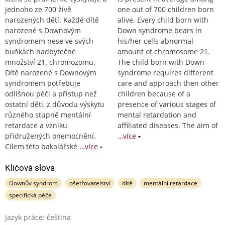
jednoho ze 700 živě
one out of 700 children born
narozených dětí. Každé dítě
alive. Every child born with
narozené s Downovým
Down syndrome bears in
syndromem nese ve svých
his/her cells abnormal
buňkách nadbytečné
amount of chromosome 21.
množství 21. chromozomu.
The child born with Down
Dítě narozené s Downovým
syndrome requires different
syndromem potřebuje
care and approach then other
odlišnou péči a přístup než
children because of a
ostatní děti, z důvodu výskytu
presence of various stages of
různého stupně mentální
mental retardation and
retardace a vzniku
affiliated diseases. The aim of
přidružených onemocnění.
…více
Cílem této bakalářské
…více
Klíčová slova
Downův syndrom
ošetřovatelství
dítě
mentální retardace
specifická péče
Jazyk práce: čeština