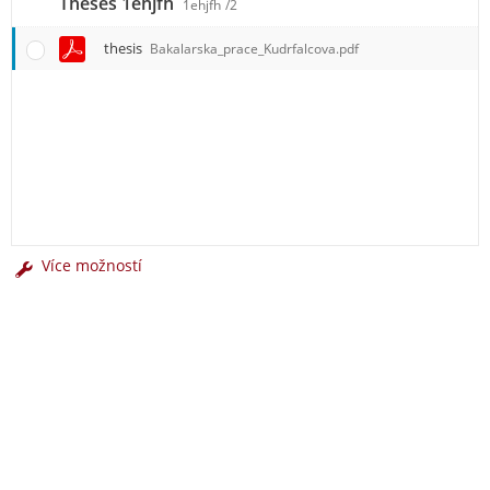
Theses 1ehjfh
1ehjfh
/2
thesis
Bakalarska_prace_Kudrfalcova.pdf
Více možností