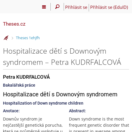
Přihlásit se
Přihlásit se (EduID)
Theses.cz
>
Theses 1ehjfh
Hospitalizace dětí s Downovým
syndromem – Petra KUDRFALCOVÁ
Petra KUDRFALCOVÁ
Bakalářská práce
Hospitalizace dětí s Downovým syndromem
Hospitalization of Down syndrome children
Anotace:
Abstract:
Downův syndrom je
Down syndrome is the most
nejčastější genetická porucha,
frequent genetic disorder that
která se průměrně vyskytuje u
is present in average among