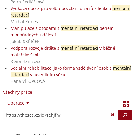
Petra Sedláčková
Výuková opora pro volbu povolání u žáků s lehkou
mentální
retardací
Michal Kuneš
Manipulace s osobami s
mentální retardací
během
mimořádných událostí
Jakub SKŘIČEK
Podpora rozvoje dítěte s
mentální retardací
v běžné
mateřské škole
Klára Hamzová
Sociální rehabilitace, jako forma vzdělávání osob s
mentální
retardací
v juvenilním věku.
Hana VÍTOVCOVÁ
Všechny práce
Operace
Vy