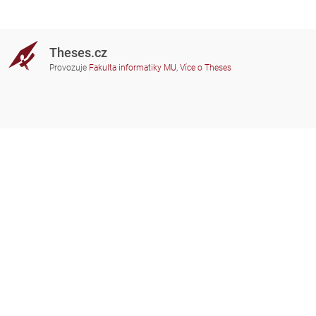
Theses.cz
Provozuje
Fakulta informatiky MU
,
Více o Theses
Potřebujete poradit?
Zapojené školy
theses@fi.muni.cz
Správci zapojených škol
Nápověda
Soukromí
Často kladené dotazy
Přístupnost
Zobrazit klasickou verzi