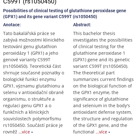
C599T (rs1050450)
Possibilities of clinical testing of glutathione peroxidase gene
(GPX1) and its gene variant C599T (rs1050450)
Anotace:
Abstract:
Tato bakalářská práce se
This bachelor thesis
zabývá možnostmi klinického
investigates the possibilities
testování genu glutathion
of clinical testing for the
peroxidázy 1 (GPX1) a jeho
glutathione peroxidase 1
genové varianty C599T
(GPX1) gene and its genetic
(rs1050450). Teoretická část
variant C599T (rs1050450).
shrnuje současné poznatky o
The theoretical part
biologické funkci enzymu
summarizes current findings
GPX1, významu glutathionu a
on the biological function of
selenu v antioxidační obraně
the GPX1 enzyme, the
organismu, o struktuře a
significance of glutathione
regulaci genu GPX1 a o
and selenium in the body's
funkčních a klinických
antioxidant defense system,
souvislostech polymorfismu
the structure and regulation
rs1050450. Součástí práce je
of the GPX1 gene, and the
rovněž
…více
functional
…více