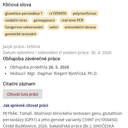
Klíčová slova
glutathion peroxidáza 1
rs1050450
polymorfismus
oxidační stres
genotypizace
real-time PCR
Sangerovo sekvenování
selen
antioxidační obrana
genetické testování
Jazyk práce: čeština
Datum vytvoření / odevzdání či podání práce: 30. 4. 2026
Obhajoba závěrečné práce
Obhajoba proběhla
26. 5. 2026
Vedoucí: Mgr. Dagmar Riegert Bystřická, Ph.D.
Citační záznam
Citovat tuto práci
Jak správně citovat práci
PETRÁK, Tomáš. Možnosti klinického testování genu glutathion
peroxidázy (GPX1) a jeho genové varianty C599T (rs1050450).
České Budějovice, 2026. bakalářská práce (Bc.). JIHOČESKÁ