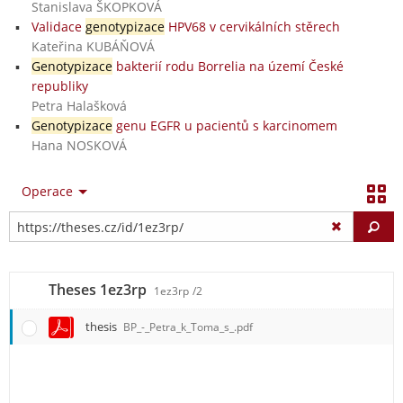
Stanislava ŠKOPKOVÁ
Validace
genotypizace
HPV68 v cervikálních stěrech
Kateřina KUBÁŇOVÁ
Genotypizace
bakterií rodu Borrelia na území České
republiky
Petra Halašková
Genotypizace
genu EGFR u pacientů s karcinomem
Hana NOSKOVÁ
Operace
Vy
Theses 1ez3rp
1ez3rp
/2
thesis
BP_-_Petra_k_Toma_s_.pdf