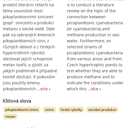
provést literární rešerši na
is to conduct a literature
téma souvislost mezi
review on the topic of the
pikoplanktonními sinicemi
connection between
(popř. sinicemi) a produkcí
picoplanktonic cyanobacteria
metanu v oxické vodě. Dále
(or cyanobacteria) and
pak na vybraných kmenech
methane production in oxic
pikoplanktonních sinic z
water. Furthermore, on
různých oblastí a z českých
selected strains of
hypertrofních rybníků
picoplanktonic cyanobacteria
otestovat jejich schopnost
from various areas and from
metan tvořit, a zjistit, za
Czech hypertrophic ponds to
jakých podmínek k případné
test whether they are able to
tvorbě dochází. K pokusům
produce methane and to
jsou použity kmeny
indicate the conditions under
pikoplanktonních
…více
which this
…více
Klíčová slova
pikoplanktonní sinice
sinice
české rybníky
aerobní produkce
metan