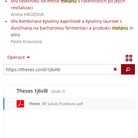
Vliv rašeliníku na emise
metanu
v rašeliništích po jejich
revitalizaci
Aneta HRŮZOVÁ
Vliv kombinace kyseliny kaprinové a kyseliny laurové s
dusičnany na bachorovou fermentaci a produkci
metanu
in
vitro
Pavla Krausová
Operace
Vy
Theses 1j6vl8
1j6vl8
/2
thesis
BP_Jakub_Psohlavec.pdf