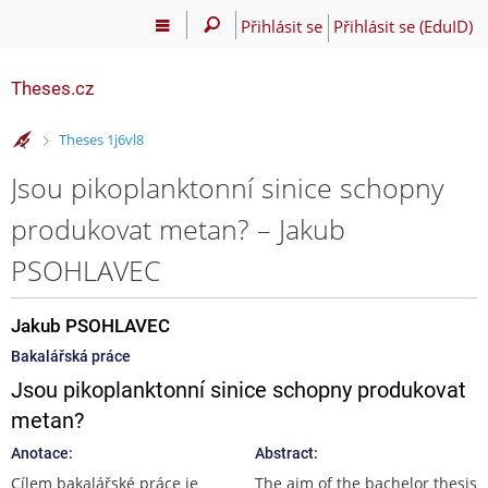
Přihlásit se
Přihlásit se (EduID)
Theses.cz
>
Theses 1j6vl8
Jsou pikoplanktonní sinice schopny
produkovat metan? – Jakub
PSOHLAVEC
Jakub PSOHLAVEC
Bakalářská práce
Jsou pikoplanktonní sinice schopny produkovat
metan?
Anotace:
Abstract:
Cílem bakalářské práce je
The aim of the bachelor thesis