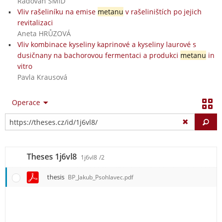
Radovan ŠMÍD
Vliv rašeliníku na emise
metanu
v rašeliništích po jejich
revitalizaci
Aneta HRŮZOVÁ
Vliv kombinace kyseliny kaprinové a kyseliny laurové s
dusičnany na bachorovou fermentaci a produkci
metanu
in
vitro
Pavla Krausová
Operace
Vy
Theses 1j6vl8
1j6vl8
/2
thesis
BP_Jakub_Psohlavec.pdf