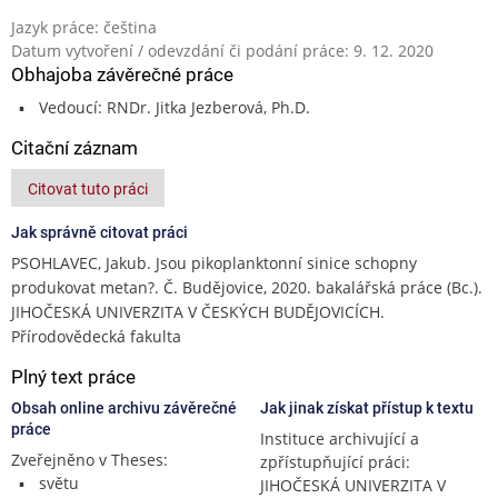
Jazyk práce: čeština
Datum vytvoření / odevzdání či podání práce: 9. 12. 2020
Obhajoba závěrečné práce
Vedoucí: RNDr. Jitka Jezberová, Ph.D.
Citační záznam
Citovat tuto práci
Jak správně citovat práci
PSOHLAVEC, Jakub. Jsou pikoplanktonní sinice schopny
produkovat metan?. Č. Budějovice, 2020. bakalářská práce (Bc.).
JIHOČESKÁ UNIVERZITA V ČESKÝCH BUDĚJOVICÍCH.
Přírodovědecká fakulta
Plný text práce
Obsah online archivu závěrečné
Jak jinak získat přístup k textu
práce
Instituce archivující a
Zveřejněno v Theses:
zpřístupňující práci:
světu
JIHOČESKÁ UNIVERZITA V