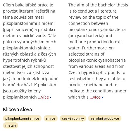
Cílem bakalářské práce je
The aim of the bachelor thesis
provést literární rešerši na
is to conduct a literature
téma souvislost mezi
review on the topic of the
pikoplanktonními sinicemi
connection between
(popř. sinicemi) a produkcí
picoplanktonic cyanobacteria
metanu v oxické vodě. Dále
(or cyanobacteria) and
pak na vybraných kmenech
methane production in oxic
pikoplanktonních sinic z
water. Furthermore, on
různých oblastí a z českých
selected strains of
hypertrofních rybníků
picoplanktonic cyanobacteria
otestovat jejich schopnost
from various areas and from
metan tvořit, a zjistit, za
Czech hypertrophic ponds to
jakých podmínek k případné
test whether they are able to
tvorbě dochází. K pokusům
produce methane and to
jsou použity kmeny
indicate the conditions under
pikoplanktonních
…více
which this
…více
Klíčová slova
pikoplanktonní sinice
sinice
české rybníky
aerobní produkce
metan