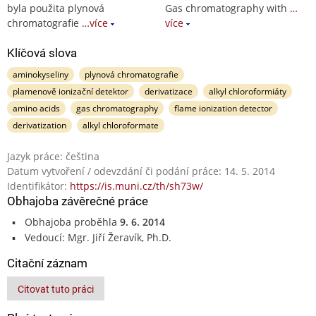
byla použita plynová
Gas chromatography with
…
chromatografie
…více
více
Klíčová slova
aminokyseliny
plynová chromatografie
plamenově ionizační detektor
derivatizace
alkyl chloroformiáty
amino acids
gas chromatography
flame ionization detector
derivatization
alkyl chloroformate
Jazyk práce: čeština
Datum vytvoření / odevzdání či podání práce: 14. 5. 2014
Identifikátor:
https://is.muni.cz/th/sh73w/
Obhajoba závěrečné práce
Obhajoba proběhla
9. 6. 2014
Vedoucí: Mgr. Jiří Žeravík, Ph.D.
Citační záznam
Citovat tuto práci