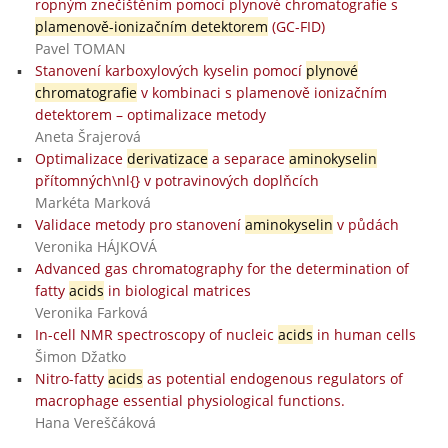
ropným znečištěním pomocí plynové chromatografie s
plamenově-ionizačním detektorem
(GC-FID)
Pavel TOMAN
Stanovení karboxylových kyselin pomocí
plynové
chromatografie
v kombinaci s plamenově ionizačním
detektorem – optimalizace metody
Aneta Šrajerová
Optimalizace
derivatizace
a separace
aminokyselin
přítomných\nl{} v potravinových doplňcích
Markéta Marková
Validace metody pro stanovení
aminokyselin
v půdách
Veronika HÁJKOVÁ
Advanced gas chromatography for the determination of
fatty
acids
in biological matrices
Veronika Farková
In-cell NMR spectroscopy of nucleic
acids
in human cells
Šimon Džatko
Nitro-fatty
acids
as potential endogenous regulators of
macrophage essential physiological functions.
Hana Vereščáková