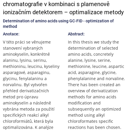
chromatografie v kombinaci s plamenově
ionizačním detektorem – optimalizace metody
Determination of amino acids using GC-FID - optimization of
method
Anotace:
Abstract:
V této práci se věnujeme
In this thesis we study the
stanovení vybraných
determination of selected
aminokyselin, konkrétně
amino acids, concretely
alaninu, lysinu, serinu,
alanine, lysine, serine,
methioninu, leucinu, kyseliny
methionine, leucine, aspartic
asparagové, asparaginu,
acid, asparagine, glycine,
glycinu, fenylalaninu a
phenylalanine and norvaline.
norvalinu. Byl vytvořen
There has been created an
přehled derivatizačních
overview of derivatization
metod pro úpravu
methods for amino acids
aminokyselin a následně
modification and
vybrána metoda za použití
subsequently an optimized
specifických reakcí alkyl
method using alkyl
chloroformiátů, která byla
chloroformates specific
optimalizována. K analýze
reactions has been chosen.