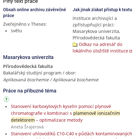
Plný text práce
Obsah online archivu závěrečné
Jak jinak získat přístup k textu
práce
Instituce archivující a
Zveřejněno v Theses:
zpřístupňující práci:
světu
Masarykova univerzita,
Přírodovědecká fakulta
Odkaz na adresář do
lokálního úložiště instituce
Masarykova univerzita
Přírodovědecká fakulta
Bakalářský studijní program / obor:
Aplikovaná biochemie / Aplikovaná biochemie
Práce na příbuzné téma
Stanovení karboxylových kyselin pomocí plynové
chromatografie v kombinaci s
plamenově ionizačním
detektorem
– optimalizace metody
Aneta Šrajerová
Stanovení uhlovodíků C10-C40 v půdách kontaminovaných