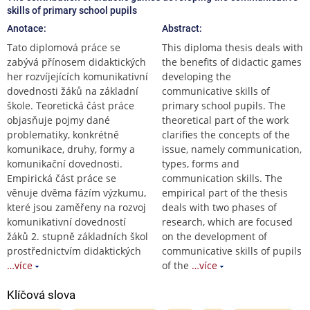
skills of primary school pupils
Anotace:
Abstract:
Tato diplomová práce se
This diploma thesis deals with
zabývá přínosem didaktických
the benefits of didactic games
her rozvíjejících komunikativní
developing the
dovednosti žáků na základní
communicative skills of
škole. Teoretická část práce
primary school pupils. The
objasňuje pojmy dané
theoretical part of the work
problematiky, konkrétně
clarifies the concepts of the
komunikace, druhy, formy a
issue, namely communication,
komunikační dovednosti.
types, forms and
Empirická část práce se
communication skills. The
věnuje dvěma fázím výzkumu,
empirical part of the thesis
které jsou zaměřeny na rozvoj
deals with two phases of
komunikativní dovedností
research, which are focused
žáků 2. stupně základních škol
on the development of
prostřednictvím didaktických
communicative skills of pupils
…více
of the
…více
Klíčová slova