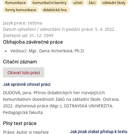
Komunikace
komunikační bariéry
učitel
žáci
základní školy
formy komunikace
didaktická hra.
Jazyk práce: čeština
Datum vytvoření / odevzdání či podání práce: 5. 4. 2022
Zveřejnit od: 31. 12. 2999
Obhajoba závěrečné práce
Vedoucí: Mgr. Dana Vicherková, Ph.D.
Citační záznam
Citovat tuto práci
Jak správně citovat práci
DUDOVÁ, Jana. Přínos didaktických her rozvíjejících
komunikativní dovednosti žáků na základní škole. Ostrava,
2022. diplomová práce (Mgr.). OSTRAVSKÁ UNIVERZITA.
Pedagogická fakulta
Plný text práce
Právo: Autor si nepřeje
Jak jinak získat přístup k textu