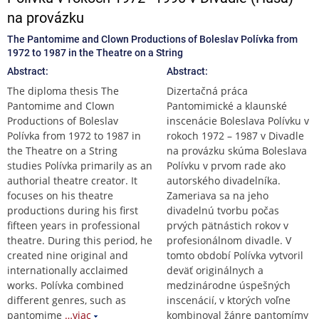
na provázku
The Pantomime and Clown Productions of Boleslav Polívka from
1972 to 1987 in the Theatre on a String
Abstract:
Abstract:
The diploma thesis The
Dizertačná práca
Pantomime and Clown
Pantomimické a klaunské
Productions of Boleslav
inscenácie Boleslava Polívku v
Polívka from 1972 to 1987 in
rokoch 1972 – 1987 v Divadle
the Theatre on a String
na provázku skúma Boleslava
studies Polívka primarily as an
Polívku v prvom rade ako
authorial theatre creator. It
autorského divadelníka.
focuses on his theatre
Zameriava sa na jeho
productions during his first
divadelnú tvorbu počas
fifteen years in professional
prvých pätnástich rokov v
theatre. During this period, he
profesionálnom divadle. V
created nine original and
tomto období Polívka vytvoril
internationally acclaimed
deväť originálnych a
works. Polívka combined
medzinárodne úspešných
different genres, such as
inscenácií, v ktorých voľne
pantomime
…viac
kombinoval žánre pantomímy