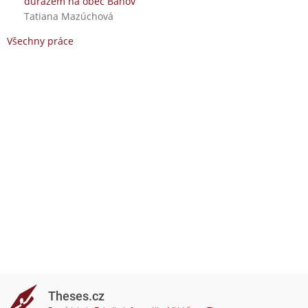
důrazem na obec Bánov
Tatiana Mazúchová
Všechny práce
Theses.cz