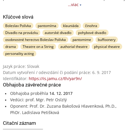
…viac
Kľúčové slová
Boleslav Polívka
pantomíma
klauniáda
činohra
Divadlo na provázku
autorské divadlo
pohybové divadlo
osobnostné herectvo Boleslav Polívka
pantomime
buffoonery
drama
Theatre on a String
authorial theatre
physical theatre
personality acting
Jazyk práce: Slovak
Datum vytvoření / odevzdání či podání práce: 6. 9. 2017
Identifikátor:
https://is.jamu.cz/th/yar9n/
Obhajoba závěrečné práce
Obhajoba proběhla
14. 12. 2017
Vedúci: prof. Mgr. Petr Oslzlý
Oponent: Prof. Dr. Zuzana Bakošová Hlavenková, Ph.D.,
PhDr. Ladislava Petišková
Citační záznam