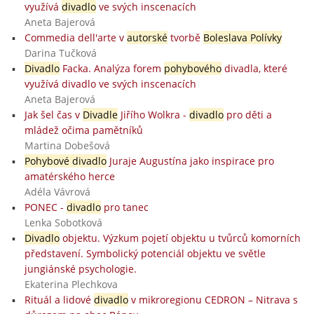
využívá
divadlo
ve svých inscenacích
Aneta Bajerová
Commedia dell'arte v
autorské
tvorbě
Boleslava Polívky
Darina Tučková
Divadlo
Facka. Analýza forem
pohybového
divadla, které
využívá divadlo ve svých inscenacích
Aneta Bajerová
Jak šel čas v
Divadle
Jiřího Wolkra -
divadlo
pro děti a
mládež očima pamětníků
Martina Dobešová
Pohybové divadlo
Juraje Augustína jako inspirace pro
amatérského herce
Adéla Vávrová
PONEC -
divadlo
pro tanec
Lenka Sobotková
Divadlo
objektu. Výzkum pojetí objektu u tvůrců komorních
představení. Symbolický potenciál objektu ve světle
jungiánské psychologie.
Ekaterina Plechkova
Rituál a lidové
divadlo
v mikroregionu CEDRON – Nitrava s