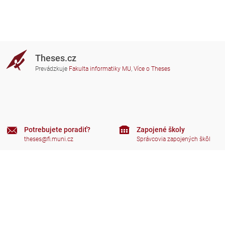
Theses.cz
Prevádzkuje
Fakulta informatiky MU
,
Více o Theses
Potrebujete poradiť?
Zapojené školy
theses@fi.muni.cz
Správcovia zapojených škôl
Nápoveda
Súkromie
Často kladené dotazy
Přístupnost
Zobrazit klasickou verzi