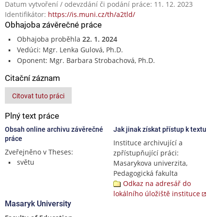
Datum vytvoření / odevzdání či podání práce: 11. 12. 2023
Identifikátor:
https://is.muni.cz/th/a2tld/
Obhajoba závěrečné práce
Obhajoba proběhla
22. 1. 2024
Vedúci: Mgr. Lenka Gulová, Ph.D.
Oponent: Mgr. Barbara Strobachová, Ph.D.
Citační záznam
Citovat tuto práci
Plný text práce
Obsah online archivu závěrečné
Jak jinak získat přístup k textu
práce
Instituce archivující a
Zveřejněno v Theses:
zpřístupňující práci:
světu
Masarykova univerzita,
Pedagogická fakulta
Odkaz na adresář do
lokálního úložiště instituce
Masaryk University