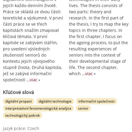
jejich každo-denním životě.
lives. The thesis consists of
Práce se skládá ze dvou částí:
two parts: theory and
teoretické a výzkumné. V první
research. In the first part of
části práce se ve třech
the thesis, I try to map the key
kapitolách snažím zmapovat
topics in three chapters. In
klíčová témata. V první
the first chapter, I focus on
kapitole se zabývám stářím,
the ageing process, to put the
pro uvedení výsledných
resulting experiences of
zkušeností seniorů do
seniors into the context of
kontextu jejich vývojového
their developmental stage of
stupně života. Druhá kapitola,
life. The second chapter,
jež se zabývá informační
which
…viac
společností
…viac
Kľúčové slová
digitální propast
digitální technologie
informační společnost
interpretativní fenomenologická analýza
senior
technologický pokrok
Jazyk práce: Czech