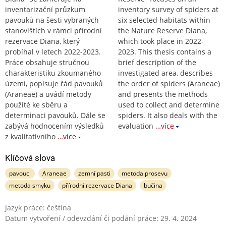
inventarizační průzkum
inventory survey of spiders at
pavouků na šesti vybraných
six selected habitats within
stanovištích v rámci přírodní
the Nature Reserve Diana,
rezervace Diana, který
which took place in 2022-
probíhal v letech 2022-2023.
2023. This thesis contains a
Práce obsahuje stručnou
brief description of the
charakteristiku zkoumaného
investigated area, describes
území, popisuje řád pavouků
the order of spiders (Araneae)
(Araneae) a uvádí metody
and presents the methods
použité ke sběru a
used to collect and determine
determinaci pavouků. Dále se
spiders. It also deals with the
zabývá hodnocením výsledků
evaluation
…více
z kvalitativního
…více
Klíčová slova
pavouci
Araneae
zemní pasti
metoda prosevu
metoda smyku
přírodní rezervace Diana
bučina
Jazyk práce: čeština
Datum vytvoření / odevzdání či podání práce: 29. 4. 2024