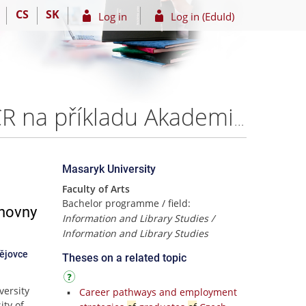
CS
SK
Log in
Log in (EduId)
Hodnocení kvality služeb vysokoškolských knihoven ČR na příkladu Akademické knihovny JU v Českých Budějovicích – Bc. Natálie Velecká
Masaryk University
Faculty of Arts
Bachelor programme / field:
ihovny
Information and Library Studies /
Information and Library Studies
dějovce
Theses on a related topic
versity
Career pathways and employment
ity of