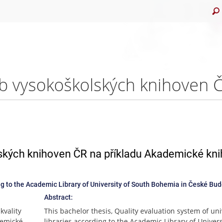
ských knihoven ČR na příkladu Akademické kn
ing to the Academic Library of University of South Bohemia in České Bu
Abstract:
vality
This bachelor thesis, Quality evaluation system of uni
demické
libraries according to the Academic Library of Univers