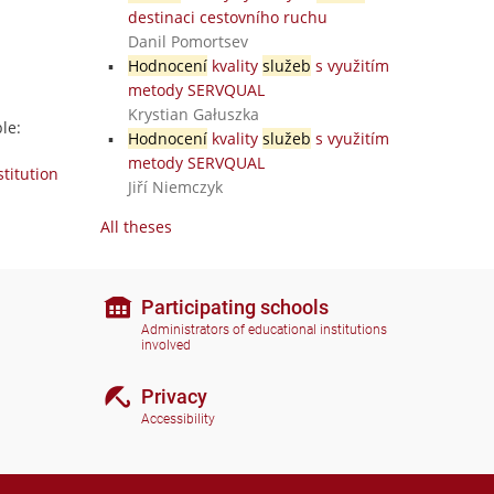
destinaci cestovního ruchu
Danil Pomortsev
Hodnocení
kvality
služeb
s využitím
metody SERVQUAL
Krystian Gałuszka
le:
Hodnocení
kvality
služeb
s využitím
metody SERVQUAL
stitution
Jiří Niemczyk
All theses
Participating schools
Administrators of educational institutions
involved
Privacy
Accessibility