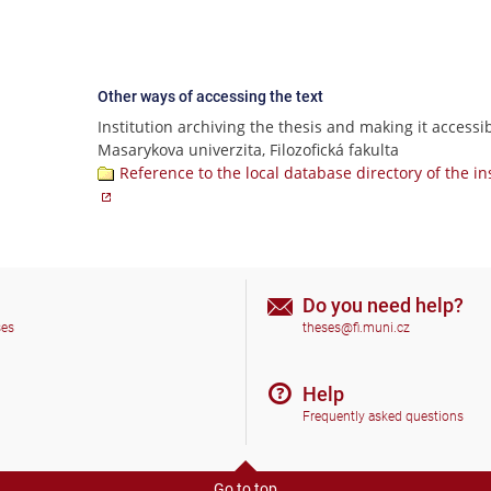
Other ways of accessing the text
Institution archiving the thesis and making it accessib
Masarykova univerzita, Filozofická fakulta
Reference to the local database directory of the in
Do you need help?
ses
theses@fi.muni.cz
Help
Frequently asked questions
Go to top