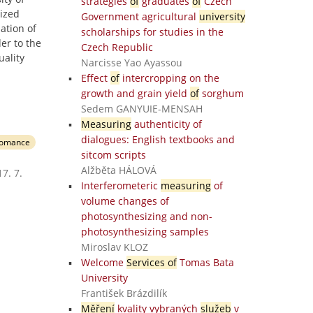
strategies
of
graduates
of
Czech
ized
Government agricultural
university
uation of
scholarships for studies in the
der to the
Czech Republic
uality
Narcisse Yao Ayassou
Effect
of
intercropping on the
growth and grain yield
of
sorghum
Sedem GANYUIE-MENSAH
Measuring
authenticity of
dialogues: English textbooks and
fomance
sitcom scripts
Alžběta HÁLOVÁ
7. 7.
Interferometeric
measuring
of
volume changes of
photosynthesizing and non-
photosynthesizing samples
Miroslav KLOZ
Welcome
Services of
Tomas Bata
University
František Brázdilík
Měření
kvality vybraných
služeb
v