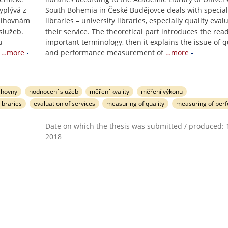
yplývá z
South Bohemia in České Budějovce deals with special
knihovnám
libraries – university libraries, especially quality eval
služeb.
their service. The theoretical part introduces the rea
u
important terminology, then it explains the issue of q
…more
and performance measurement of
…more
ihovny
hodnocení služeb
měření kvality
měření výkonu
ibraries
evaluation of services
measuring of quality
measuring of per
Date on which the thesis was submitted / produced: 1
2018