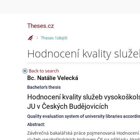
Theses.cz
>
Theses 1s8qt6
Back to search
Bc. Natálie Velecká
Bachelor's thesis
Hodnocení kvality služeb vysokoškol
JU v Českých Budějovicích
Quality evaluation system of university libraries accord
Abstract:
Závěrečná bakalářská práce pojmenovaná Hodnocení k
služeb vysokoškolských knihoven ČR na příkladu Aka