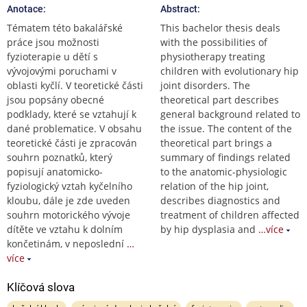
Anotace:
Abstract:
Tématem této bakalářské
This bachelor thesis deals
práce jsou možnosti
with the possibilities of
fyzioterapie u dětí s
physiotherapy treating
vývojovými poruchami v
children with evolutionary hip
oblasti kyčlí. V teoretické části
joint disorders. The
jsou popsány obecné
theoretical part describes
podklady, které se vztahují k
general background related to
dané problematice. V obsahu
the issue. The content of the
teoretické části je zpracován
theoretical part brings a
souhrn poznatků, který
summary of findings related
popisují anatomicko-
to the anatomic-physiologic
fyziologický vztah kyčelního
relation of the hip joint,
kloubu, dále je zde uveden
describes diagnostics and
souhrn motorického vývoje
treatment of children affected
dítěte ve vztahu k dolním
by hip dysplasia and
…více
končetinám, v neposlední
…
více
Klíčová slova