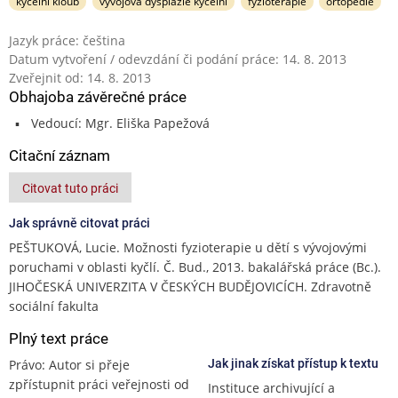
kyčelní kloub
vývojová dysplazie kyčelní
fyzioterapie
ortopedie
Jazyk práce: čeština
Datum vytvoření / odevzdání či podání práce: 14. 8. 2013
Zveřejnit od: 14. 8. 2013
Obhajoba závěrečné práce
Vedoucí: Mgr. Eliška Papežová
Citační záznam
Citovat tuto práci
Jak správně citovat práci
PEŠTUKOVÁ, Lucie. Možnosti fyzioterapie u dětí s vývojovými
poruchami v oblasti kyčlí. Č. Bud., 2013. bakalářská práce (Bc.).
JIHOČESKÁ UNIVERZITA V ČESKÝCH BUDĚJOVICÍCH. Zdravotně
sociální fakulta
Plný text práce
Právo: Autor si přeje
Jak jinak získat přístup k textu
zpřístupnit práci veřejnosti od
Instituce archivující a