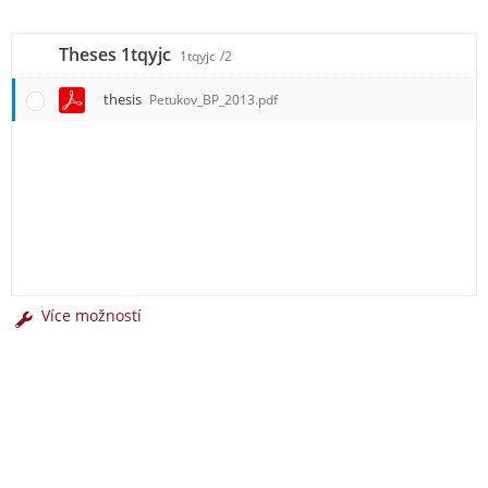
Theses 1tqyjc
1tqyjc
/2
thesis
Petukov_BP_2013.pdf
Více možností