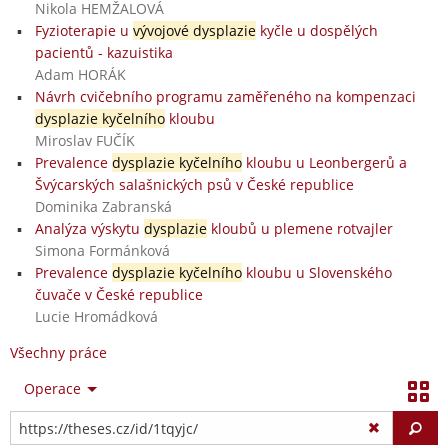
Nikola HEMŽALOVÁ
Fyzioterapie u
vývojové dysplazie
kyčle u dospělých
pacientů - kazuistika
Adam HORÁK
Návrh cvičebního programu zaměřeného na kompenzaci
dysplazie kyčelního
kloubu
Miroslav FUČÍK
Prevalence
dysplazie kyčelního
kloubu u Leonbergerů a
Švýcarských salašnických psů v České republice
Dominika Zabranská
Analýza výskytu
dysplazie
kloubů u plemene rotvajler
Simona Formánková
Prevalence
dysplazie kyčelního
kloubu u Slovenského
čuvače v České republice
Lucie Hromádková
Všechny práce
Operace
Vy