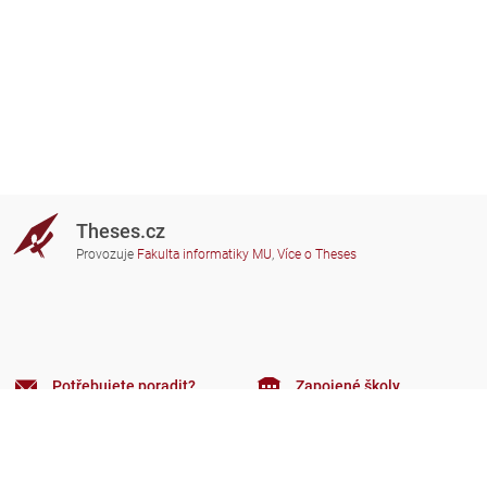
Theses.cz
Provozuje
Fakulta informatiky MU
,
Více o Theses
Potřebujete poradit?
Zapojené školy
theses@fi.muni.cz
Správci zapojených škol
Nápověda
Soukromí