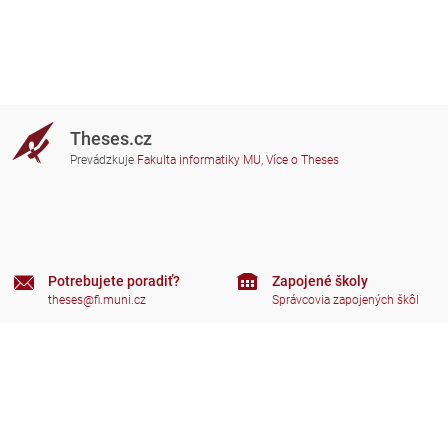
Theses.cz
Prevádzkuje
Fakulta informatiky MU
,
Více o Theses
Potrebujete poradiť?
Zapojené školy
theses@fi.muni.cz
Správcovia zapojených škôl
Nápoveda
Súkromie
Často kladené dotazy
Přístupnost
Zobrazit klasickou verzi