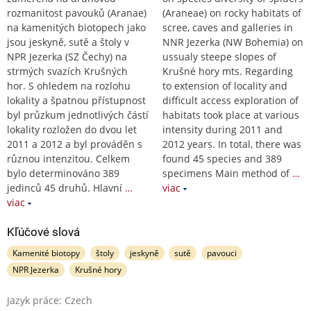
rozmanitost pavouků (Aranae)
(Araneae) on rocky habitats of
na kamenitých biotopech jako
scree, caves and galleries in
jsou jeskyně, sutě a štoly v
NNR Jezerka (NW Bohemia) on
NPR Jezerka (SZ Čechy) na
ussualy steepe slopes of
strmých svazích Krušných
Krušné hory mts. Regarding
hor. S ohledem na rozlohu
to extension of locality and
lokality a špatnou přístupnost
difficult access exploration of
byl průzkum jednotlivých částí
habitats took place at various
lokality rozložen do dvou let
intensity during 2011 and
2011 a 2012 a byl prováděn s
2012 years. In total, there was
různou intenzitou. Celkem
found 45 species and 389
bylo determinováno 389
specimens Main method of
…
jedinců 45 druhů. Hlavní
…
viac
viac
Kľúčové slová
Kamenité biotopy
štoly
jeskyně
sutě
pavouci
NPR Jezerka
Krušné hory
Jazyk práce: Czech