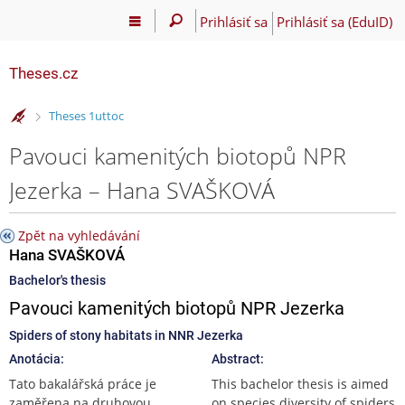
Prihlásiť sa
Prihlásiť sa (EduID)
Theses.cz
>
Theses 1uttoc
Pavouci kamenitých biotopů NPR
Jezerka – Hana SVAŠKOVÁ
Zpět na vyhledávání
Hana SVAŠKOVÁ
Bachelor's thesis
Pavouci kamenitých biotopů NPR Jezerka
Spiders of stony habitats in NNR Jezerka
Anotácia:
Abstract:
Tato bakalářská práce je
This bachelor thesis is aimed
zaměřena na druhovou
on species diversity of spiders