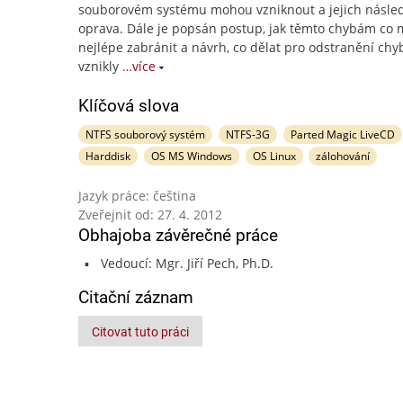
souborovém systému mohou vzniknout a jejich násle
oprava. Dále je popsán postup, jak těmto chybám co
nejlépe zabránit a návrh, co dělat pro odstranění chyb
vznikly
…více
Klíčová slova
NTFS souborový systém
NTFS-3G
Parted Magic LiveCD
Harddisk
OS MS Windows
OS Linux
zálohování
Jazyk práce: čeština
Zveřejnit od: 27. 4. 2012
Obhajoba závěrečné práce
Vedoucí: Mgr. Jiří Pech, Ph.D.
Citační záznam
Citovat tuto práci