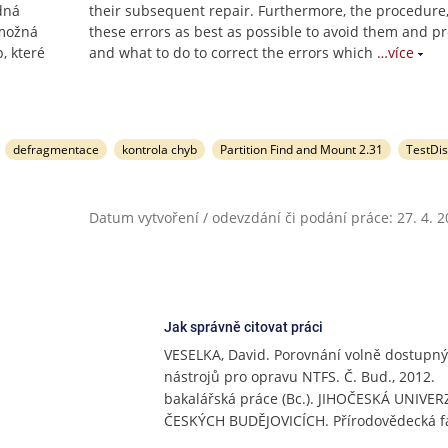
dná
their subsequent repair. Furthermore, the procedur
 možná
these errors as best as possible to avoid them and p
, které
and what to do to correct the errors which
…více
defragmentace
kontrola chyb
Partition Find and Mount 2.31
TestDis
Datum vytvoření / odevzdání či podání práce: 27. 4. 
Jak správně citovat práci
VESELKA, David. Porovnání volně dostupn
nástrojů pro opravu NTFS. Č. Bud., 2012.
bakalářská práce (Bc.). JIHOČESKÁ UNIVER
ČESKÝCH BUDĚJOVICÍCH. Přírodovědecká f