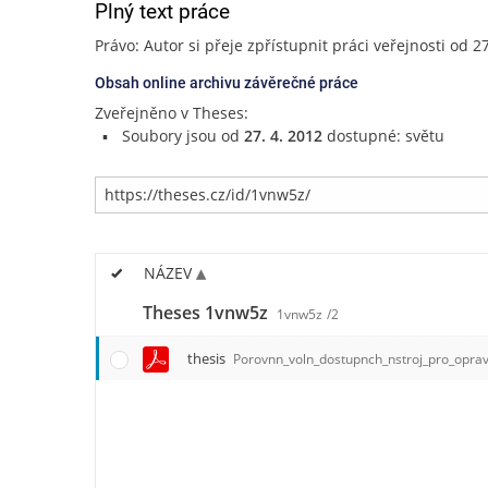
Plný text práce
Právo: Autor si přeje zpřístupnit práci veřejnosti od 2
Obsah online archivu závěrečné práce
Zveřejněno v Theses:
Soubory jsou od
27. 4. 2012
dostupné: světu
NÁZEV
Theses 1vnw5z
1vnw5z
/2
thesis
Porovnn_voln_dostupnch_nstroj_pro_opra