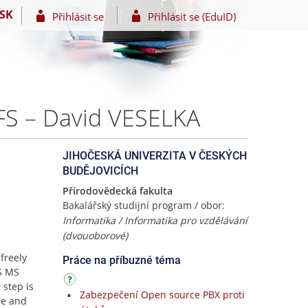
SK
Přihlásit se
Přihlásit se (EduID)
FS – David VESELKA
JIHOČESKÁ UNIVERZITA V ČESKÝCH
BUDĚJOVICÍCH
Přírodovědecká fakulta
Bakalářský studijní program / obor:
Informatika / Informatika pro vzdělávání
(dvouoborové)
freely
Práce na příbuzné téma
OS MS
 step is
Zabezpečení Open source PBX proti
se and