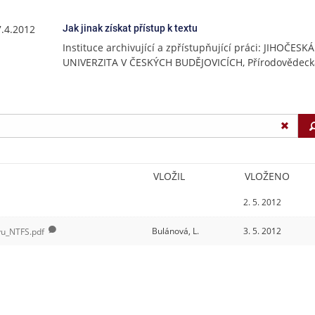
7.4.2012
Jak jinak získat přístup k textu
Instituce archivující a zpřístupňující práci: JIHOČESKÁ
UNIVERZITA V ČESKÝCH BUDĚJOVICÍCH, Přírodovědecká
VLOŽIL
VLOŽENO
2. 5. 2012
Bulánová, L.
3. 5. 2012
vu_NTFS.pdf