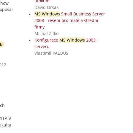
útokům
e,how
David Orsák
roposal
MS Windows
Small Business Server
2008 - řešení pro malé a střední
firmy
Michal Zítko
Konfigurace
MS Windows
2003
k
serveru
Vlastimil PALOUŠ
2012
ých
ZITA V
akulta