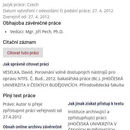
Jazyk práce: Czech
Datum vytvoření / odevzdání či podání práce: 27. 4. 2012
Zverejniť od: 27. 4. 2012
Obhajoba závěrečné práce
Vedúci: Mgr. Jiří Pech, Ph.D.
Citační záznam
Citovat tuto práci
Jak správně citovat práci
VESELKA, David. Porovnání volně dostupných nástrojů pro
opravu NTFS. Č. Bud., 2012. bakalářská práce (Bc.). JIHOČESKÁ
UNIVERZITA V ČESKÝCH BUDĚJOVICÍCH. Přírodovědecká fakulta
Plný text práce
Právo: Autor si přeje
Jak jinak získat přístup k textu
zpřístupnit práci veřejnosti od
Instituce archivující a
27.4.2012
zpřístupňující práci:
JIHOČESKÁ UNIVERZITA V
Obsah online archivu závěrečné
ČESKÝCH BUDĚJOVICÍCH,