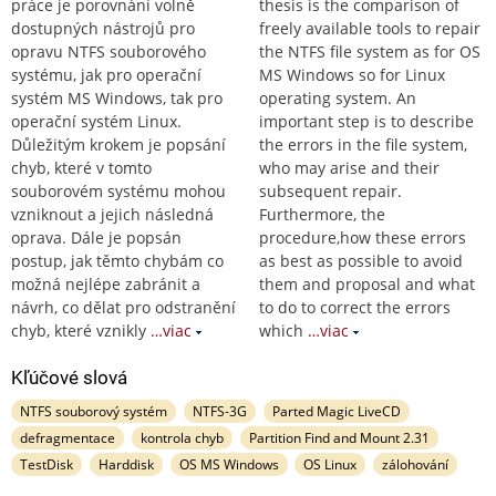
práce je porovnání volně
thesis is the comparison of
dostupných nástrojů pro
freely available tools to repair
opravu NTFS souborového
the NTFS file system as for OS
systému, jak pro operační
MS Windows so for Linux
systém MS Windows, tak pro
operating system. An
operační systém Linux.
important step is to describe
Důležitým krokem je popsání
the errors in the file system,
chyb, které v tomto
who may arise and their
souborovém systému mohou
subsequent repair.
vzniknout a jejich následná
Furthermore, the
oprava. Dále je popsán
procedure,how these errors
postup, jak těmto chybám co
as best as possible to avoid
možná nejlépe zabránit a
them and proposal and what
návrh, co dělat pro odstranění
to do to correct the errors
chyb, které vznikly
…viac
which
…viac
Kľúčové slová
NTFS souborový systém
NTFS-3G
Parted Magic LiveCD
defragmentace
kontrola chyb
Partition Find and Mount 2.31
TestDisk
Harddisk
OS MS Windows
OS Linux
zálohování