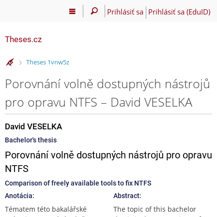
Prihlásiť sa
Prihlásiť sa (EduID)
Theses.cz
>
Theses 1vnw5z
Porovnání volně dostupných nástrojů
pro opravu NTFS – David VESELKA
David VESELKA
Bachelor's thesis
Porovnání volně dostupných nástrojů pro opravu
NTFS
Comparison of freely available tools to fix NTFS
Anotácia:
Abstract:
Tématem této bakalářské
The topic of this bachelor