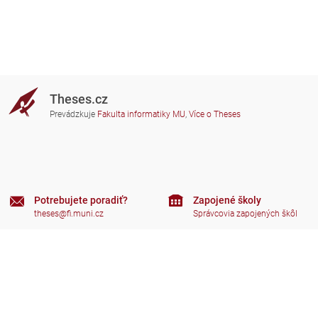
Theses.cz
Prevádzkuje
Fakulta informatiky MU
,
Více o Theses
Potrebujete poradiť?
Zapojené školy
theses@fi.muni.cz
Správcovia zapojených škôl
Nápoveda
Súkromie
Často kladené dotazy
Přístupnost
Zobrazit klasickou verzi