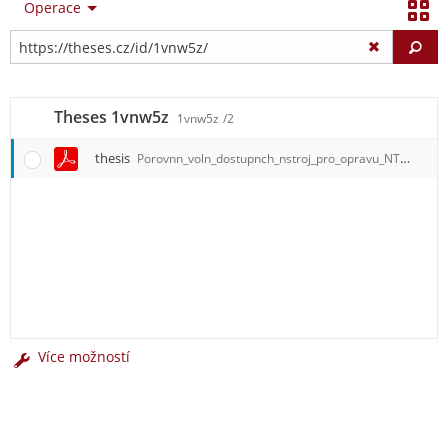
Operace
Vy
Theses 1vnw5z
1vnw5z
/2
thesis
Porovnn_voln_dostupnch_nstroj_pro_opravu_NTFS.pdf
Více možností