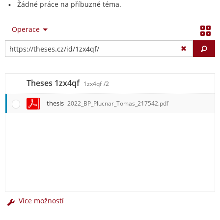
Žádné práce na příbuzné téma.
Operace
Vy
Theses 1zx4qf
1zx4qf
/2
thesis
2022_BP_Plucnar_Tomas_217542.pdf
Více možností