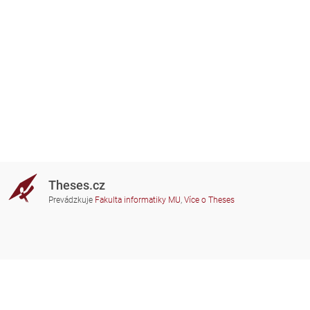
Theses.cz
Prevádzkuje
Fakulta informatiky MU
,
Více o Theses
Potrebujete poradiť?
Zapojené školy
theses@fi.muni.cz
Správcovia zapojených škôl