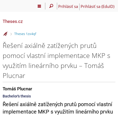
Prihlásiť sa
Prihlásiť sa (EduID)
Theses.cz
>
Theses 1zx4qf
Řešení axiálně zatížených prutů
pomocí vlastní implementace MKP s
využitím lineárního prvku – Tomáš
Plucnar
Tomáš Plucnar
Bachelor's thesis
Řešení axiálně zatížených prutů pomocí vlastní
implementace MKP s využitím lineárního prvku