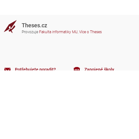
Theses.cz
Provozuje
Fakulta informatiky MU
,
Více o Theses
Potřebujete poradit?
Zapojené školy
theses@fi.muni.cz
Správci zapojených škol
Nápověda
Soukromí
Často kladené dotazy
Přístupnost
Zobrazit klasickou verzi