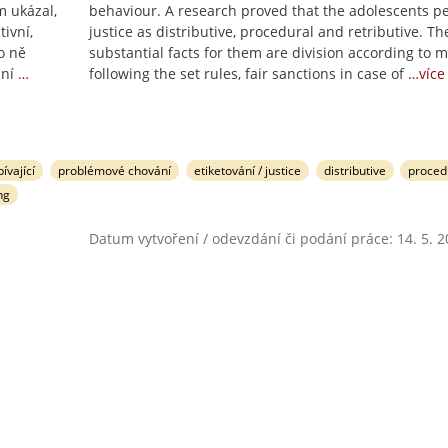
m ukázal,
behaviour. A research proved that the adolescents p
ivní,
justice as distributive, procedural and retributive. Th
o ně
substantial facts for them are division according to m
ání
…
following the set rules, fair sanctions in case of
…více
ívající
problémové chování
etiketování / justice
distributive
proced
ng
Datum vytvoření / odevzdání či podání práce: 14. 5. 