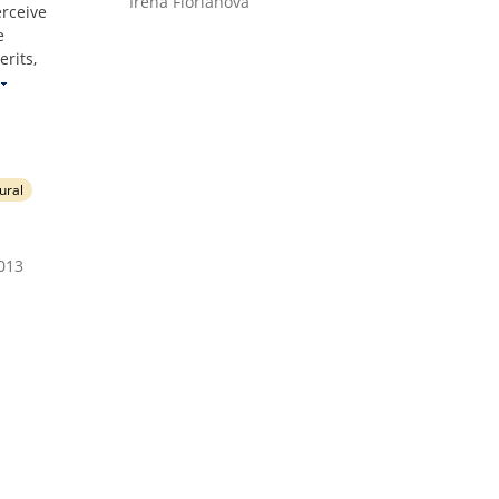
Irena Floriánová
erceive
e
erits,
ural
2013