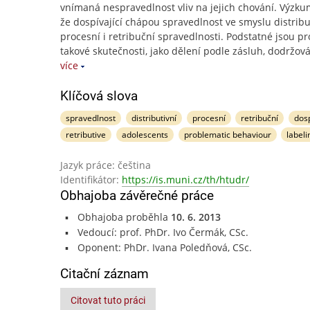
vnímaná nespravedlnost vliv na jejich chování. Výzku
že dospívající chápou spravedlnost ve smyslu distribut
procesní i retribuční spravedlnosti. Podstatné jsou pr
takové skutečnosti, jako dělení podle zásluh, dodržov
více
Klíčová slova
spravedlnost
distributivní
procesní
retribuční
dosp
retributive
adolescents
problematic behaviour
labeli
Jazyk práce: čeština
Identifikátor:
https://is.muni.cz/th/htudr/
Obhajoba závěrečné práce
Obhajoba proběhla
10. 6. 2013
Vedoucí: prof. PhDr. Ivo Čermák, CSc.
Oponent: PhDr. Ivana Poledňová, CSc.
Citační záznam
Citovat tuto práci