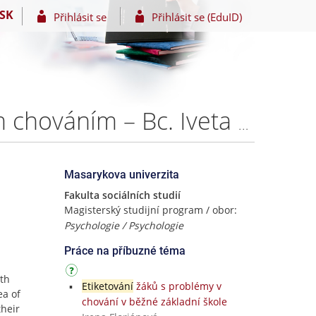
SK
Přihlásit se
Přihlásit se (EduID)
Koncept spravedlnosti u dospívajících s problémovým chováním – Bc. Iveta Fárová
Masarykova univerzita
Fakulta sociálních studií
Magisterský studijní program / obor:
Psychologie / Psychologie
Práce na příbuzné téma
ith
Etiketování
žáků s problémy v
ea of
chování v běžné základní škole
their