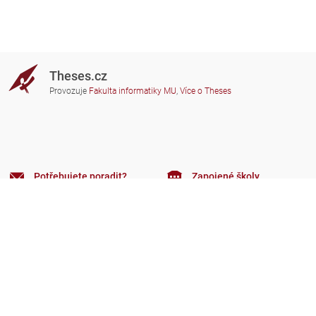
Theses.cz
Provozuje
Fakulta informatiky MU
,
Více o Theses
Potřebujete poradit?
Zapojené školy
theses@fi.muni.cz
Správci zapojených škol
Nápověda
Soukromí
Často kladené dotazy
Přístupnost
Zobrazit klasickou verzi