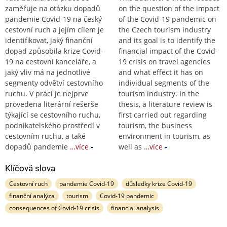
zaměřuje na otázku dopadů
on the question of the impact
pandemie Covid-19 na český
of the Covid-19 pandemic on
cestovní ruch a jejím cílem je
the Czech tourism industry
identifikovat, jaký finanční
and its goal is to identify the
dopad způsobila krize Covid-
financial impact of the Covid-
19 na cestovní kanceláře, a
19 crisis on travel agencies
jaký vliv má na jednotlivé
and what effect it has on
segmenty odvětví cestovního
individual segments of the
ruchu. V práci je nejprve
tourism industry. In the
provedena literární rešerše
thesis, a literature review is
týkající se cestovního ruchu,
first carried out regarding
podnikatelského prostředí v
tourism, the business
cestovním ruchu, a také
environment in tourism, as
dopadů pandemie
…více
well as
…více
Klíčová slova
Cestovní ruch
pandemie Covid-19
důsledky krize Covid-19
finanční analýza
tourism
Covid-19 pandemic
consequences of Covid-19 crisis
financial analysis