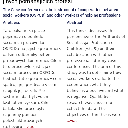
jiných pomáhajících profesí
The Case conference as the instrument of cooperation between
social workers (OSPOD) and other workers of helping professions.
Anotácia:
Abstract:
Tato bakalářská práce
This thesis discusses the
pojednává o pohledu
perspective of the Authority of
sociálních pracovníků
Social-Legal Protection of
OSPODu na jejich spolupráci s
Children (ASLPC) on their
dalšími odborníky během
collaboration with other
případových konferencí. Cílem
professionals during case
této práce bylo zjistit, jak
conferences. The aim of this
sociální pracovníci OSPODu
study was to determine how
hodnotí tuto spolupráci, v čem
social workers evaluate this
spatřují její pozitiva a v čem
cooperation, what they
naopak její úskalí. Pro
believe is a positive and what
sesbírání dat byl zvolen
is negative. Qualitative
kvalitativní výzkum. Cíle
research was chosen to
bakalářské práce byly
collect the data. The
naplněny pomocí
objectives of the thesis were
polostrukturovaných
…viac
rozhovorů
…viac