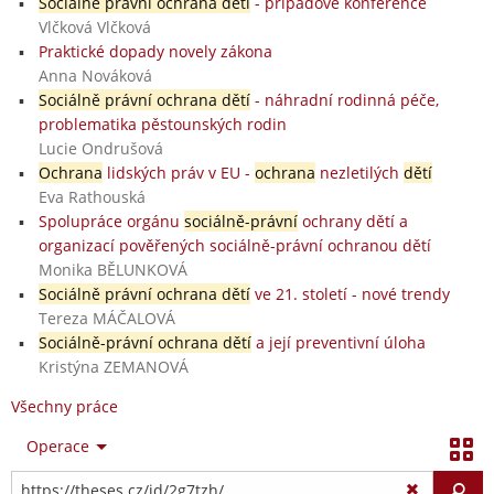
Sociálně právní ochrana dětí
- případové konference
Vlčková Vlčková
Praktické dopady novely zákona
Anna Nováková
Sociálně právní ochrana dětí
- náhradní rodinná péče,
problematika pěstounských rodin
Lucie Ondrušová
Ochrana
lidských práv v EU -
ochrana
nezletilých
dětí
Eva Rathouská
Spolupráce orgánu
sociálně-právní
ochrany dětí a
organizací pověřených sociálně-právní ochranou dětí
Monika BĚLUNKOVÁ
Sociálně právní ochrana dětí
ve 21. století - nové trendy
Tereza MÁČALOVÁ
Sociálně-právní ochrana dětí
a její preventivní úloha
Kristýna ZEMANOVÁ
Všechny práce
Operace
Vy