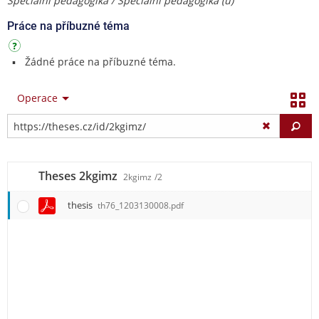
Speciální pedagogika / Speciální pedagogika (u)
Práce na příbuzné téma
Žádné práce na příbuzné téma.
Operace
Vy
Theses 2kgimz
2kgimz
/2
thesis
th76_1203130008.pdf