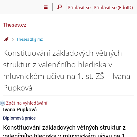
Přihlásit se
Přihlásit se (EduID)
Theses.cz
>
Theses 2kgimz
Konstituování základových větných
struktur z valenčního hlediska v
mluvnickém učivu na 1. st. ZŠ – Ivana
Pupková
Zpět na vyhledávání
Ivana Pupková
Diplomová práce
Konstituování základových větných struktur z
valenčního hlediska v mluvnickém učivu na 1.