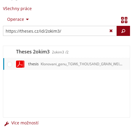
Všechny práce
Operace
Vy
Theses 2okim3
2okim3
/2
thesis
Klonovani_genu_TGW6_THOUSAND_GRAIN_WEIGHT_6_z_Jecmene_set.pdf
Více možností