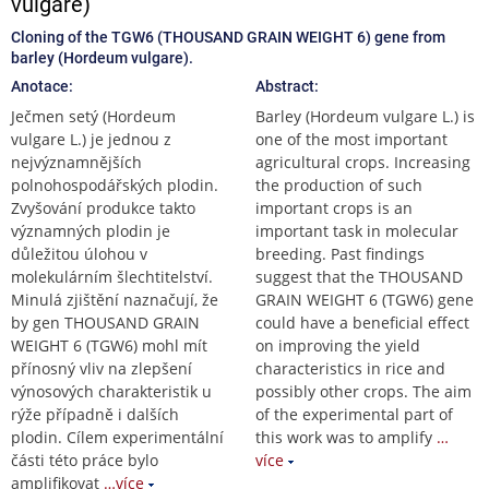
vulgare)
Cloning of the TGW6 (THOUSAND GRAIN WEIGHT 6) gene from
barley (Hordeum vulgare).
Anotace:
Abstract:
Ječmen setý (Hordeum
Barley (Hordeum vulgare L.) is
vulgare L.) je jednou z
one of the most important
nejvýznamnějších
agricultural crops. Increasing
polnohospodářských plodin.
the production of such
Zvyšování produkce takto
important crops is an
významných plodin je
important task in molecular
důležitou úlohou v
breeding. Past findings
molekulárním šlechtitelství.
suggest that the THOUSAND
Minulá zjištění naznačují, že
GRAIN WEIGHT 6 (TGW6) gene
by gen THOUSAND GRAIN
could have a beneficial effect
WEIGHT 6 (TGW6) mohl mít
on improving the yield
přínosný vliv na zlepšení
characteristics in rice and
výnosových charakteristik u
possibly other crops. The aim
rýže případně i dalších
of the experimental part of
plodin. Cílem experimentální
this work was to amplify
…
části této práce bylo
více
amplifikovat
…více