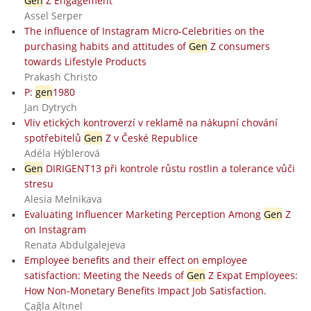
Gen
Z Engagement
Assel Serper
The influence of Instagram Micro-Celebrities on the
purchasing habits and attitudes of
Gen
Z consumers
towards Lifestyle Products
Prakash Christo
P:
gen
1980
Jan Dytrych
Vliv etických kontroverzí v reklamě na nákupní chování
spotřebitelů
Gen
Z v České Republice
Adéla Hýblerová
Gen
DIRIGENT13 při kontrole růstu rostlin a tolerance vůči
stresu
Alesia Melnikava
Evaluating Influencer Marketing Perception Among
Gen
Z
on Instagram
Renata Abdulgalejeva
Employee benefits and their effect on employee
satisfaction: Meeting the Needs of
Gen
Z Expat Employees:
How Non-Monetary Benefits Impact Job Satisfaction.
Çağla Altınel