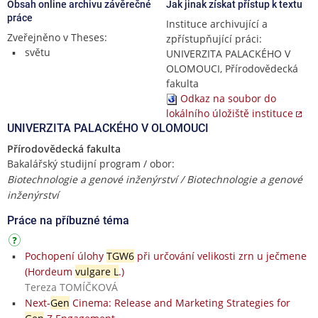
Obsah online archivu závěrečné
Jak jinak získat přístup k textu
práce
Instituce archivující a
Zveřejněno v Theses:
zpřístupňující práci:
světu
UNIVERZITA PALACKÉHO V
OLOMOUCI, Přírodovědecká
fakulta
Odkaz na soubor do
lokálního úložiště instituce
UNIVERZITA PALACKÉHO V OLOMOUCI
Přírodovědecká fakulta
Bakalářský studijní program / obor:
Biotechnologie a genové inženýrství / Biotechnologie a genové
inženýrství
Práce na příbuzné téma
Pochopení úlohy
TGW6
při určování velikosti zrn u ječmene
(Hordeum
vulgare L
.)
Tereza TOMÍČKOVÁ
Next-
Gen
Cinema: Release and Marketing Strategies for