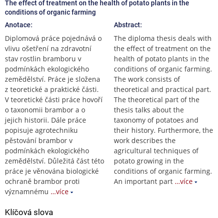
The effect of treatment on the health of potato plants in the
conditions of organic farming
Anotace:
Abstract:
Diplomová práce pojednává o
The diploma thesis deals with
vlivu ošetření na zdravotní
the effect of treatment on the
stav rostlin bramboru v
health of potato plants in the
podmínkách ekologického
conditions of organic farming.
zemědělství. Práce je složena
The work consists of
z teoretické a praktické části.
theoretical and practical part.
V teoretické části práce hovoří
The theoretical part of the
o taxonomii brambor a o
thesis talks about the
jejich historii. Dále práce
taxonomy of potatoes and
popisuje agrotechniku
their history. Furthermore, the
pěstování brambor v
work describes the
podmínkách ekologického
agricultural techniques of
zemědělství. Důležitá část této
potato growing in the
práce je věnována biologické
conditions of organic farming.
ochraně brambor proti
An important part
…více
významnému
…více
Klíčová slova