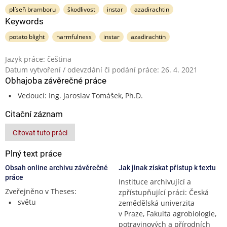
plíseň bramboru
škodlivost
instar
azadirachtin
Keywords
potato blight
harmfulness
instar
azadirachtin
Jazyk práce: čeština
Datum vytvoření / odevzdání či podání práce: 26. 4. 2021
Obhajoba závěrečné práce
Vedoucí: Ing. Jaroslav Tomášek, Ph.D.
Citační záznam
Citovat tuto práci
Plný text práce
Obsah online archivu závěrečné
Jak jinak získat přístup k textu
práce
Instituce archivující a
Zveřejněno v Theses:
zpřístupňující práci: Česká
světu
zemědělská univerzita
v Praze, Fakulta agrobiologie,
potravinových a přírodních