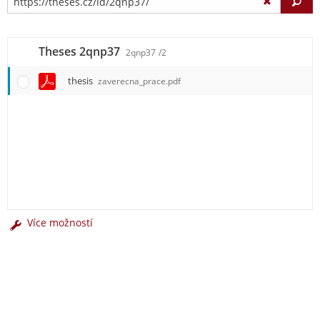
Vy
Theses 2qnp37
2qnp37
/2
thesis
zaverecna_prace.pdf
Více možností