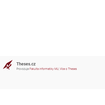
Theses.cz
Provozuje
Fakulta informatiky MU
,
Více o Theses
Potřebujete poradit?
Zapojené školy
theses@fi.muni.cz
Správci zapojených škol